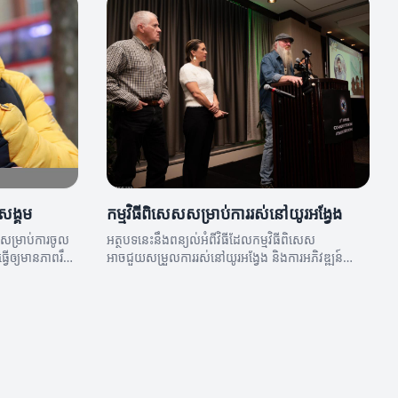
មសង្គម
កម្មវិធីពិសេសសម្រាប់ការរស់នៅយូរអង្វែង
សសម្រាប់ការចូល
អត្ថបទនេះនឹងពន្យល់អំពីវិធីដែលកម្មវិធីពិសេស
វើឲ្យមានភាពរឹង
អាចជួយសម្រួលការរស់នៅយូរអង្វែង និងការអភិវឌ្ឍន៍
ដល់សហគមន៍។