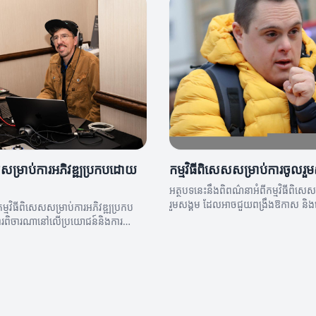
េសសម្រាប់ការអភិវឌ្ឍប្រកបដោយ
កម្មវិធីពិសេសសម្រាប់ការចូលរួ
អត្ថបទនេះនឹងពិពណ៌នាអំពីកម្មវិធីពិសេ
រួមសង្គម ដែលអាចជួយពង្រឹងឱកាស និងធ្
ម្មវិធីពិសេសសម្រាប់ការអភិវឌ្ឍប្រកប
ប៉ិនក្នុងសង្គម។
ការពិចារណានៅលើប្រយោជន៍និងការ