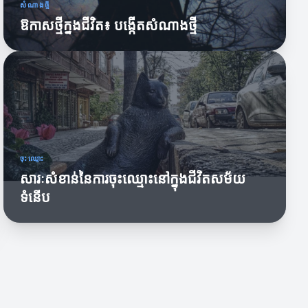
សំណាងថ្មី
ឱកាសថ្មីក្នុងជីវិត៖ បង្កើតសំណាងថ្មី
ចុះឈ្មោះ
សារៈសំខាន់នៃការចុះឈ្មោះនៅក្នុងជីវិតសម័យ
ទំនើប