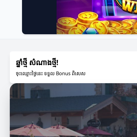
ឆ្នាំថ្មី សំណាងថ្មី!
ចុះឈ្មោះថ្ងៃនេះ ទទួល Bonus ពិសេស