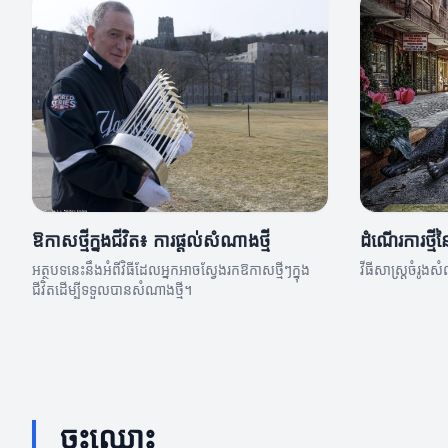
ឱកាសថ្មីក្នុងជីវិត៖ ការផ្តល់សំណាងថ្មី
ដំណើរការថ្មីន
អត្ថបទនេះនឹងអំពីវិធីដែលអ្នកអាចស្វែងរកឱកាសថ្មីៗក្នុង
វីធីសាស្ត្រចំរូងសំ
ជីវិតដើម្បីទទួលបានសំណាងថ្មី។
ចុះឈ្មោះ