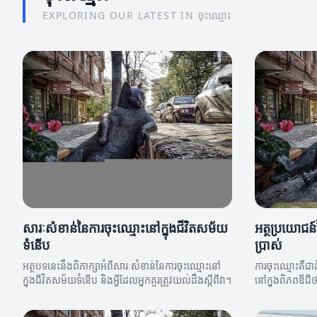
EXPLORING OUR LATEST IN ចុះឈ្មោះ
សារៈសំខាន់នៃការចុះឈ្មោះនៅក្នុងជីវិតសម័យ
អត្ថប្រយោជន៍
ទំនើប
ប្រាស់
អត្ថបទនេះនឹងពិភាក្សាអំពីសារៈសំខាន់នៃការចុះឈ្មោះនៅ
ការចុះឈ្មោះគឺជា
ក្នុងជីវិតសម័យទំនើប និងអ្វីដែលអ្នកគួរត្រូវយល់ដឹងស្តីពីវា។
នៅក្នុងពិភពឌីជី
ប្រយោជន៍នៃការច