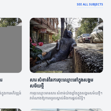
SEE ALL SUBJECTS
ារ
សារៈសំខាន់នៃការចុះឈ្មោះនៅក្នុងសង្គម
សម័យថ្មី
នុងការអភិវឌ្ឍន៍
ការចុះឈ្មោះមានសារៈសំខាន់យ៉ាងខ្លាំងក្នុងសង្គមសម័យថ្មី។
វាតំណាងឱ្យការទទួលស្គាល់និងការផ្តល់សិទ្ធិ។