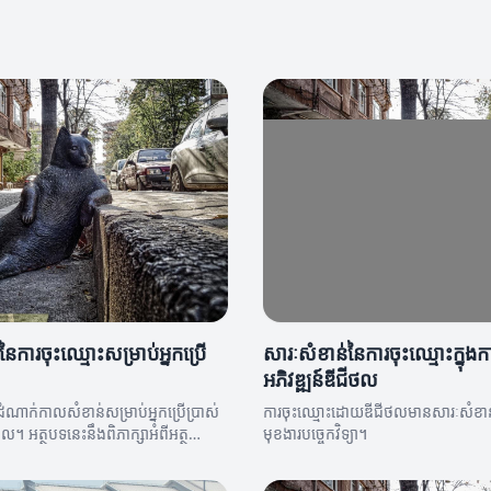
នៃការចុះឈ្មោះសម្រាប់អ្នកប្រើ
សារៈសំខាន់នៃការចុះឈ្មោះក្នុងក
អភិវឌ្ឍន៍ឌីជីថល
ដំណាក់កាលសំខាន់សម្រាប់អ្នកប្រើប្រាស់
ការចុះឈ្មោះដោយឌីជីថលមានសារៈសំខាន់ក្
ថល។ អត្ថបទនេះនឹងពិភាក្សាអំពីអត្ថ
មុខងារបច្ចេកវិទ្យា។
ុះឈ្មោះ។