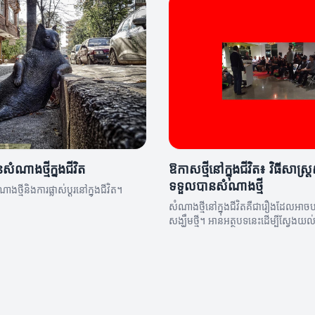
ៃសំណាងថ្មីក្នុងជីវិត
ឱកាសថ្មីនៅក្នុងជីវិត៖ វិធីសាស្ត្
ទទួលបានសំណាងថ្មី
ណាងថ្មីនិងការផ្លាស់ប្តូរនៅក្នុងជីវិត។
សំណាងថ្មីនៅក្នុងជីវិតគឺជារឿងដែលអាចបង
សង្ឃឹមថ្មី។ អានអត្ថបទនេះដើម្បីស្វែងយល់ពី
ទទួលបានឱកាសថ្មីៗ។