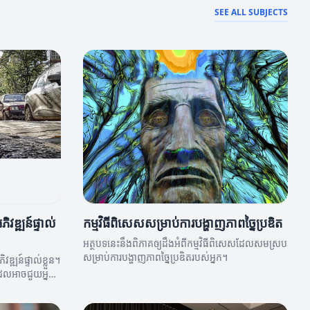
SEE ALL SUBJECTS
វឌ្ឍន៍ផ្ទាល់
កម្មវិធីពិសេសសម្រាប់ការបង្ហាញភាពច្នៃប្រឌិត
អត្ថបទនេះនឹងពិភាគឲ្យដឹងអំពីកម្មវិធីពិសេសដែលសមស្រប
សម្រាប់ការបង្ហាញភាពច្នៃប្រឌិតរបស់អ្នក។
ឌ្ឍន៍ផ្ទាល់ខ្លួន។
សដែលអាចជួយអ្នក
វិតរបស់អ្នក។