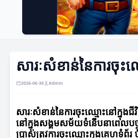
សារៈសំខាន់នៃការចុះឈ
2026-06-30
Admin
សារៈសំខាន់នៃការចុះឈ្មោះនៅក្នុងជ
នៅក្នុងសង្គមសម័យទំនើបនាពេលបច្ចុ
ប្រាស់ត្រូវការចុះឈ្មោះក្នុងគេហទំព័