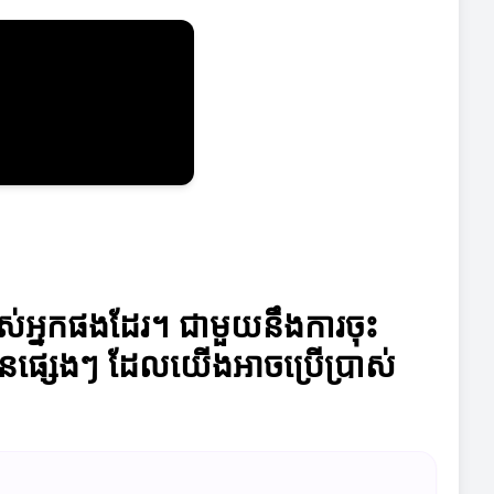
បស់អ្នកផងដែរ។ ជាមួយនឹងការចុះ
លួនផ្សេងៗ ដែលយើងអាចប្រើប្រាស់