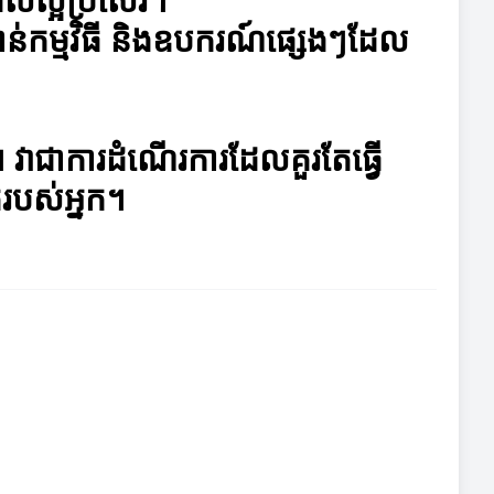
កាន់កម្មវិធី និងឧបករណ៍ផ្សេងៗដែល
វាជាការដំណើរការដែលគួរតែធ្វើ
តរបស់អ្នក។