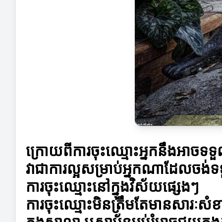
ក្រោយពីការចុះឈ្មោះអ្នកនឹងអាចទទួ
វាជាការល្អសម្រាប់អ្នកណាដែលចង់ទ
ការចុះឈ្មោះនៅក្នុងវិស័យផ្សេងៗ
ការចុះឈ្មោះមិនត្រឹមតែមានសារៈសំខា
ក្នុងសាលា ឬស្ថាប័នអប់រំអាចជួយក្ន