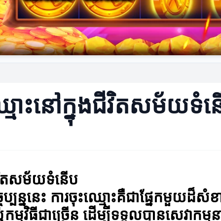
្មោះនៅក្នុងជីវិតសម័យទំន
ីវិតសម័យទំនើប
ប្បន្ននេះ ការចុះឈ្មោះគឺជាផ្នែកមួយដ៏
រ ឬកម្មវិធីជាច្រើន ដើម្បីទទួលបានសេវាកម្ម