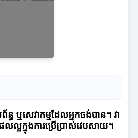
រព័ន្ធ ឬសេវាកម្មដែលអ្នកចង់បាន។ វា
ល្អក្នុងការប្រើប្រាស់វេបសាយ។