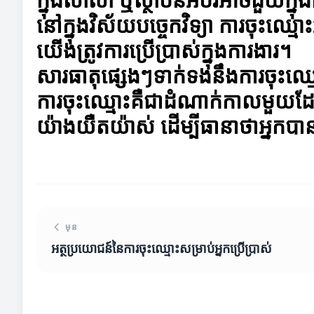
នៅក្នុងវិស័យបច្ចេកវិទ្យា ការចុះឈ
យើងត្រូវការប្រើប្រាស់ក្នុងការងារ។
សារធាតុផ្សេងៗទាក់ទងនឹងការចុះឈ្
ការចុះឈ្មោះគឺជាដំណាក់កាលមួយដែ
យ៉ាងយឺតយ៉ាស់ ដើម្បីធានាថាអ្នកបានន
មុន
អត្ថប្រយោជន៍នៃការចុះឈ្មោះសម្រាប់អ្នកប្រើប្រាស់