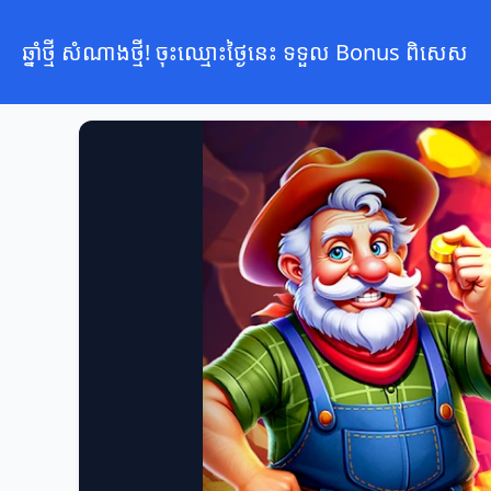
ឆ្នាំថ្មី សំណាងថ្មី! ចុះឈ្មោះថ្ងៃនេះ ទទួល Bonus ពិសេស