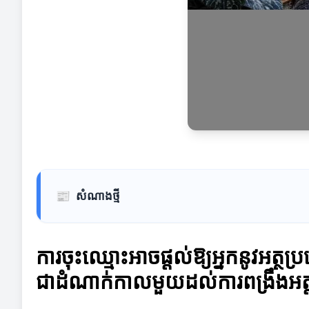
📰
សំណាងថ្មី
ការចុះឈ្មោះអាចផ្តល់ឱ្យអ្នកនូវអត្ថ
ជាដំណាក់កាលមួយដល់ការពង្រឹងអត្ត