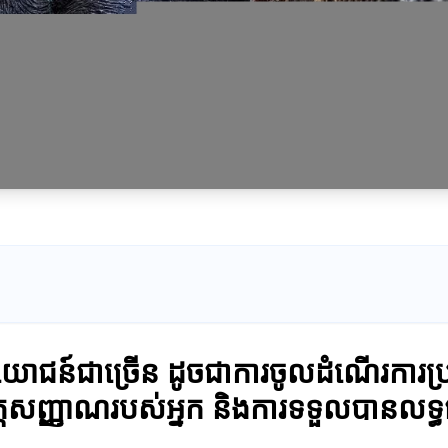
ប្រយោជន៍ជាច្រើន ដូចជាការចូលដំណើរការប្
សញ្ញាណរបស់អ្នក និងការទទួលបានលទ្ធផល