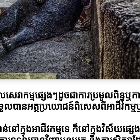
លសេវាកម្មផ្សេងៗដូចជាការប្រមូលពិន្ទុ
ទួលបានអត្ថប្រយោជន៍ពិសេសពីអាជីវកម្ម
ន់នៅក្នុងអាជីវកម្មទេ ក៏នៅក្នុងវិស័យផ
ុងការទទួលបានវិញ្ញាបនបត្រ និងការសិក្សា