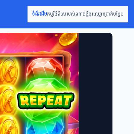
ទំព័រដើម
កម្មវិធីពិសេស
សំណាងថ្មី
ចុះឈ្មោះ
ប្រាក់បន្ថែម