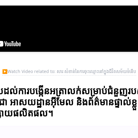
▶
Watch Video related to: សារៈសំខាន់នៃការចុះឈ្មោះនៅក្នុងជីវិតសម័យទំនើប
ួយដល់ការបង្កើនអត្រាលក់សម្រាប់ជំនួញរ
 អាសយដ្ឋានអ៊ីមែល និងព័ត៌មានផ្ទាល់ខ្
្វផ្សាយផលិតផល។