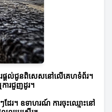
ឬការផ្តល់ជូនពិសេសនៅលើគេហទំព័រ។
ឬការជួញដូរ។
្សេងៗដែរ។ ឧទាហរណ៍ ការចុះឈ្មោះនៅ
ដែលល្អប្រសើរ។