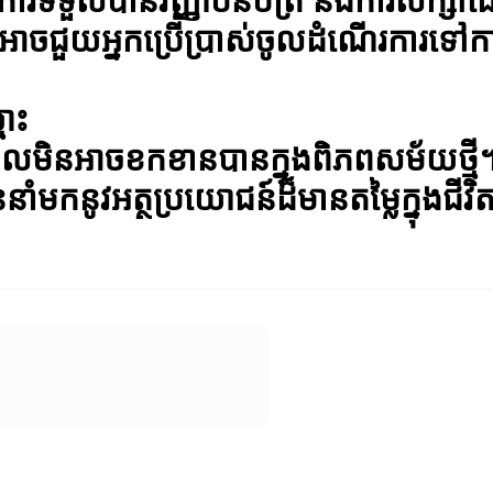
្មោះអាចជួយអ្នកប្រើប្រាស់ចូលដំណើរការទៅ
មោះ
លមិនអាចខកខានបានក្នុងពិភពសម័យថ្មី។ 
ាំមកនូវអត្ថប្រយោជន៍ដ៏មានតម្លៃក្នុងជីវិ