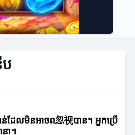
ើប
សំខាន់ដែលមិនអាចព忽视បាន។ អ្នកប្រើ
នានា។