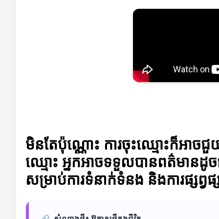
មិនតែប៉ុណ្ណោះ ការចុះឈ្មោះក៏អាចជ
ឈ្មោះ អ្នកអាចទទួលបានពត៌មានដូចជា
សម្រាប់ការទំនាក់ទំនង និងការផ្សព
🔗
សំណាងថ្មី៖ ឱកាសថ្មីក្នុងជីវិត