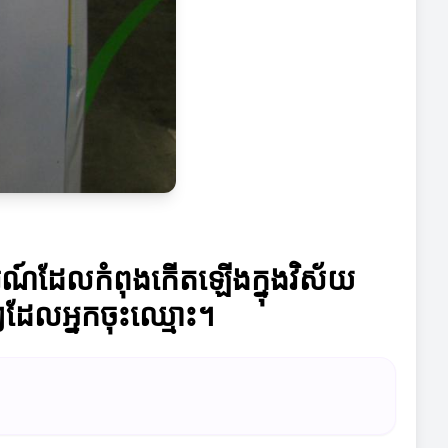
តិការណ៍ដែលកំពុងកើតឡើងក្នុងវិស័យ
ីៗដែលអ្នកចុះឈ្មោះ។