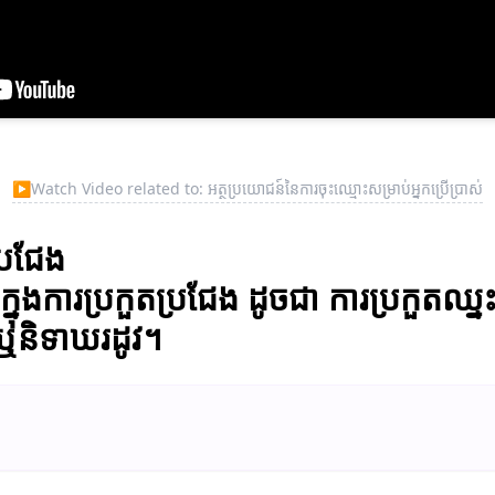
▶
Watch Video related to: អត្ថប្រយោជន៍នៃការចុះឈ្មោះសម្រាប់អ្នកប្រើប្រាស់
្រជែង
នុងការប្រកួតប្រជែង ដូចជា ការប្រកួតឈ្ន
់ ឬនិទាឃរដូវ។