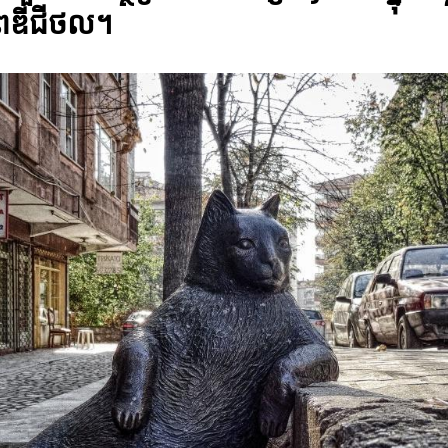
ភពឌីជីថល។