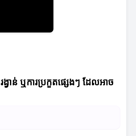
ះរង្វាន់ ឬការប្រកួតផ្សេងៗ ដែលអាច