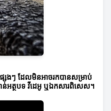
មផ្សេងៗ ដែលមិនអាចរកបានសម្រាប់
កាន់អត្ថបទ វីដេអូ ឬឯកសារពិសេស។