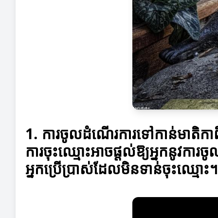
1. ការចូលដំណើរការទៅកាន់មាតិក
ការចុះឈ្មោះអាចផ្តល់ឱ្យអ្នកនូវក
អ្នកប្រើប្រាស់ដែលមិនទាន់ចុះឈ្ម