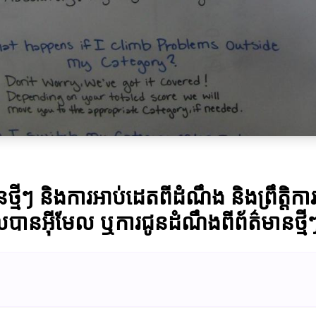
មានថ្មីៗ និងការអាប់ដេតពីដំណឹង និងព្រឹត្
លបានអ៊ីមែល ឬការជូនដំណឹងពីព័ត៌មានថ្ម