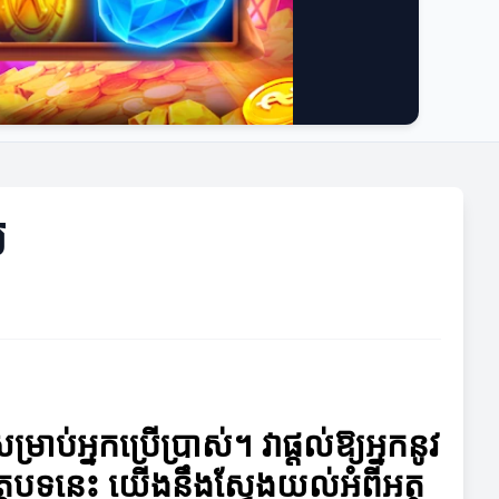
់
អ្នកប្រើប្រាស់។ វាផ្តល់ឱ្យអ្នកនូវ
ត្ថបទនេះ យើងនឹងស្វែងយល់អំពីអត្ថ