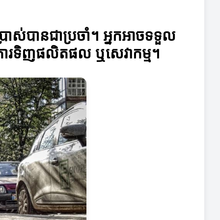
ើប្រាស់បានជាប្រចាំ។ អ្នកអាចទទួល
ក្នុងការទិញផលិតផល ឬសេវាកម្ម។