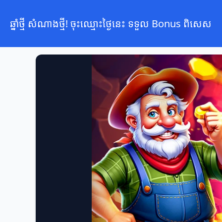
ឆ្នាំថ្មី សំណាងថ្មី! ចុះឈ្មោះថ្ងៃនេះ ទទួល Bonus ពិសេស