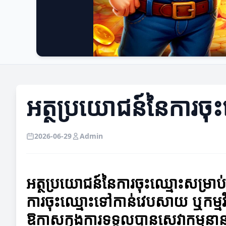
អត្ថប្រយោជន៍នៃការចុះឈ
2026-06-29
Admin
អត្ថប្រយោជន៍នៃការចុះឈ្មោះសម្រាប់អ
ការចុះឈ្មោះទៅកាន់វេបសាយ ឬកម្មវិធ
ឱកាសក្នុងការទទួលបានសេវាកម្មនានា