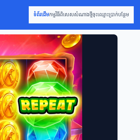
ទំព័រដើម
កម្មវិធីពិសេស
សំណាងថ្មី
ចុះឈ្មោះ
ប្រាក់បន្ថែម