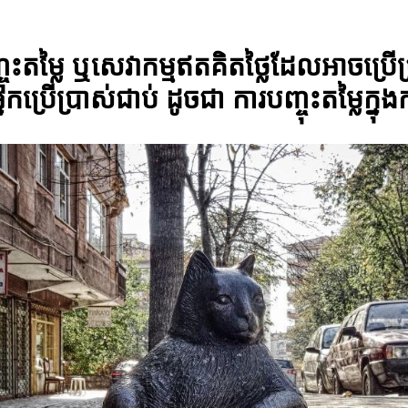
ញ្ចុះតម្លៃ ឬសេវាកម្មឥតគិតថ្លៃដែលអាចប្រ
្នកប្រើប្រាស់ជាប់ ដូចជា ការបញ្ចុះតម្លៃ