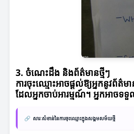
3. ចំណេះដឹង និងព័ត៌មានថ្មីៗ
ការចុះឈ្មោះអាចផ្តល់ឱ្យអ្នកនូវព័ត៌
ដែលអ្នកចាប់អារម្មណ៍។ អ្នកអាចទទួ
🔗
សារៈសំខាន់នៃការចុះឈ្មោះក្នុងសង្គមសម័យថ្មី