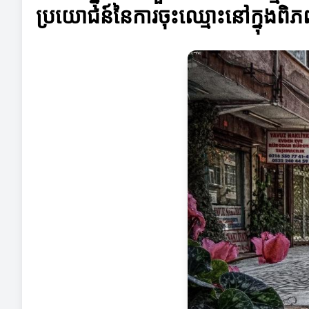
ប្រយោជន៍នៃការចុះឈ្មោះនៅក្នុងពិ