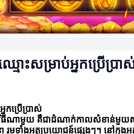
្មោះសម្រាប់អ្នកប្រើប្រាស
្នកប្រើប្រាស់
ីណាមួយ គឺជាដំណាក់កាលសំខាន់មួយសម្រាប់
 រួមទាំងអត្ថប្រយោជន៍ផ្សេងៗ។ នៅក្នុងអ