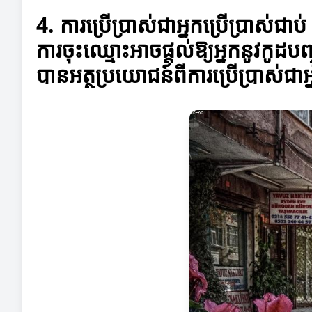
4. ការប្រើប្រាស់ជាអ្នកប្រើប្រាស់ជាប់
ការចុះឈ្មោះអាចផ្តល់ឱ្យអ្នកនូវកូដប
បានអត្ថប្រយោជន៍ពីការប្រើប្រាស់ជាអ