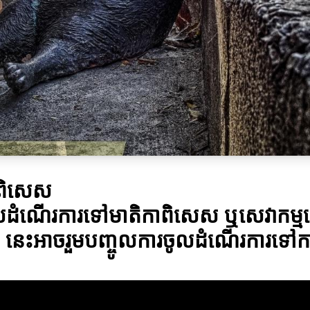
ាពិសេស
ារចូលដំណើរការទៅមាតិកាពិសេស ឬសេវាកម្
ោះ។ នេះអាចរួមបញ្ចូលការចូលដំណើរការទៅ