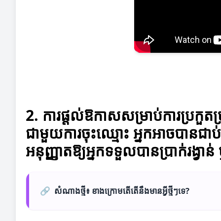
2. ការផ្តល់ឱកាសសម្រាប់ការប្រកួតប
ជាមួយការចុះឈ្មោះ អ្នកអាចបានជាប់ក្
អនុញ្ញាតឱ្យអ្នកទទួលបានប្រាក់រង្វាន
🔗
សំណាងថ្មី៖ ខាងក្រោមតើតើនឹងមានអ្វីថ្មីៗទេ?