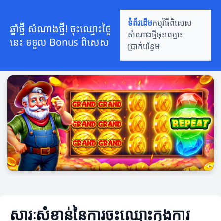
ទំព័រដើម
កម្មវិធីពិសេស
ឆ្នាំថ្មី សំណាងថ្មី! ចុះឈ្មោះថ្ងៃ
សំណាងថ្មី
ចុះឈ្មោះ
នេះ ទទួល Bonus ពិសេស
ប្រាក់បន្ថែម
សារៈសំខាន់នៃការចុះឈ្មោះក្នុងការ