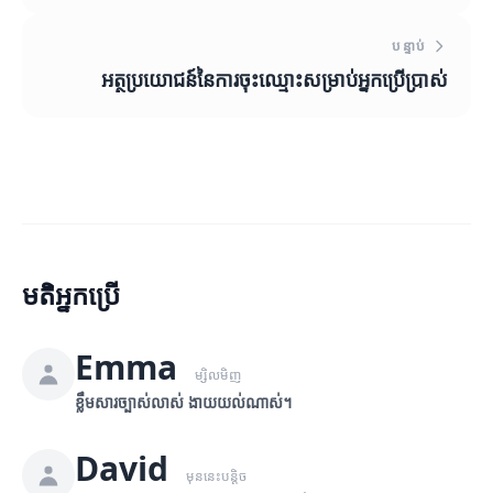
បន្ទាប់
អត្ថប្រយោជន៍នៃការចុះឈ្មោះសម្រាប់អ្នកប្រើប្រាស់
មតិអ្នកប្រើ
Emma
ម្សិលមិញ
ខ្លឹមសារច្បាស់លាស់ ងាយយល់ណាស់។
David
មុននេះបន្តិច