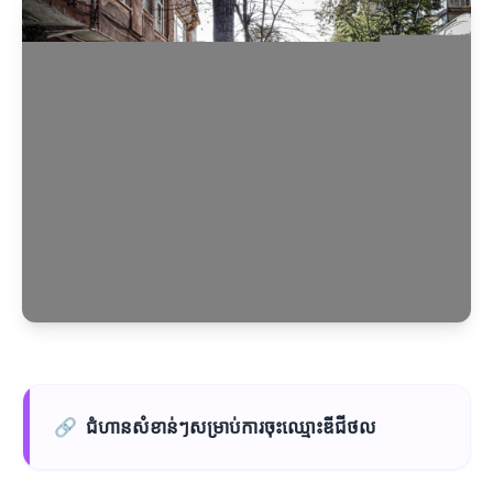
🔗
ជំហានសំខាន់ៗសម្រាប់ការចុះឈ្មោះឌីជីថល