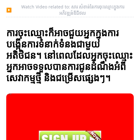
Watch Video related to: សារៈសំខាន់នៃការចុះឈ្មោះក្នុងការ
▶
អភិវឌ្ឍន៍ឌីជីថល
ការចុះឈ្មោះក៏អាចជួយអ្នកក្នុងការ
បង្កើនការទំនាក់ទំនងជាមួយ
អតិថិជន។ នៅពេលដែលអ្នកចុះឈ្មោះ
អ្នកអាចទទួលបានការជូនដំណឹងអំពី
សេវាកម្មថ្មី និងជម្រើសផ្សេងៗ។