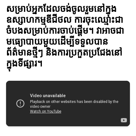
សម្រាប់អ្នកដែលចង់ចូលរួមនៅក្នុង
ឧស្សាហកម្មឌីជីថល ការចុះឈ្មោះជា
ចំបងសម្រាប់ការចាប់ផ្តើម។ វាអាចជា
មធ្យោបាយមួយដើម្បីទទួលបាន
ព័ត៌មានថ្មីៗ និងការប្រកួតប្រជែងនៅ
ក្នុងទីផ្សារ។