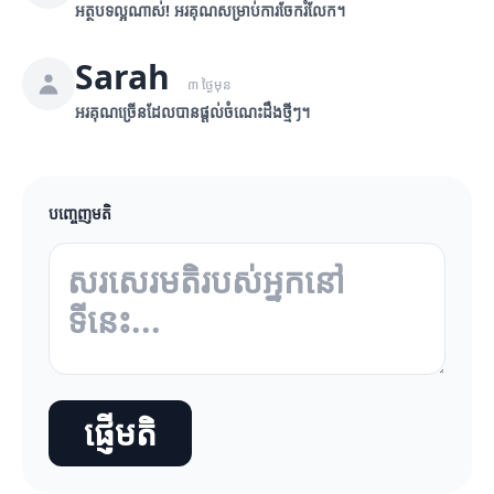
អត្ថបទល្អណាស់! អរគុណសម្រាប់ការចែករំលែក។
Sarah
៣ ថ្ងៃមុន
អរគុណច្រើនដែលបានផ្តល់ចំណេះដឹងថ្មីៗ។
បញ្ចេញមតិ
ផ្ញើមតិ