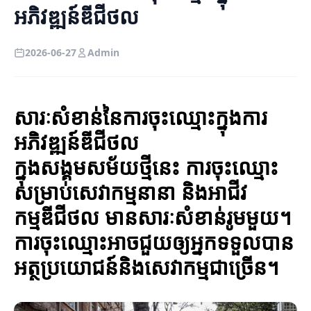
អភិវឌ្ឍន៍ឌីជីថល
2026-06-27
Admin
សារៈសំខាន់នៃការចុះឈ្មោះក្នុងការ
អភិវឌ្ឍន៍ឌីជីថល
ក្នុងសង្គមសម័យថ្មីនេះ ការចុះឈ្មោះ
សម្រាប់សេវាកម្មនានា និងអាជីវ
កម្មឌីជីថល មានសារៈសំខាន់រូមមួយ។
ការចុះឈ្មោះអាចជួយឲ្យអ្នកទទួលបាន
អត្ថប្រយោជន៍និងសេវាកម្មជាច្រើន។