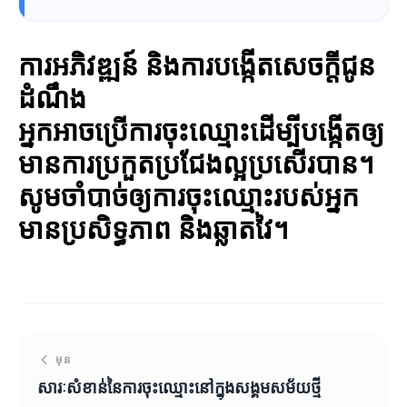
ការអភិវឌ្ឍន៍ និងការបង្កើតសេចក្ដីជូន
ដំណឹង
អ្នកអាចប្រើការចុះឈ្មោះដើម្បីបង្កើតឲ្យ
មានការប្រកួតប្រជែងល្អប្រសើរបាន។
សូមចាំបាច់ឲ្យការចុះឈ្មោះរបស់អ្នក
មានប្រសិទ្ធភាព និងឆ្លាតវៃ។
មុន
សារៈសំខាន់នៃការចុះឈ្មោះនៅក្នុងសង្គមសម័យថ្មី