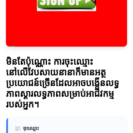
មិនតែប៉ុណ្ណោះ ការចុះឈ្មោះ
នៅលើវែបសាយនានាក៏មានអត្ថ
ប្រយោជន៍ច្រើនដែលអាចបង្កើនលទ្ធ
ភាពស្ដារលទ្ធភាពសម្រាប់អាជីវកម្ម
របស់អ្នក។
📰
ចុះឈ្មោះ