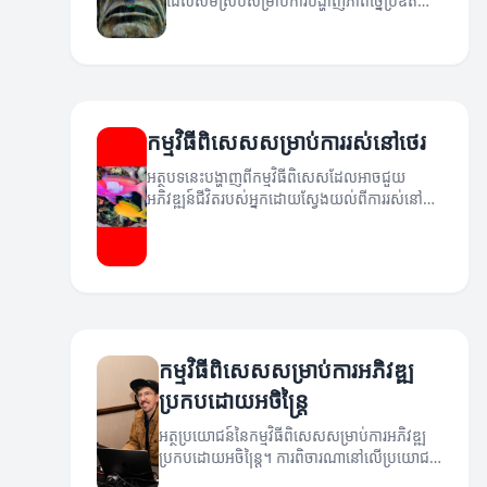
ដែលសមស្របសម្រាប់ការបង្ហាញភាពច្នៃប្រឌិត
របស់អ្នក។
កម្មវិធីពិសេសសម្រាប់ការរស់នៅថេរ
អត្ថបទនេះបង្ហាញពីកម្មវិធីពិសេសដែលអាចជួយ
អភិវឌ្ឍន៍ជីវិតរបស់អ្នកដោយស្វែងយល់ពីការរស់នៅថេរ
ដែលមានប្រសិទ្ធភាពនិងដោះស្រាយបញ្ហាបរិស្ថាន។
កម្មវិធីពិសេសសម្រាប់ការអភិវឌ្ឍ
ប្រកបដោយអចិន្ត្រៃ
អត្ថប្រយោជន៍នៃកម្មវិធីពិសេសសម្រាប់ការអភិវឌ្ឍ
ប្រកបដោយអចិន្ត្រៃ។ ការពិចារណានៅលើប្រយោជន៍
និងការអនុវត្តន៍។