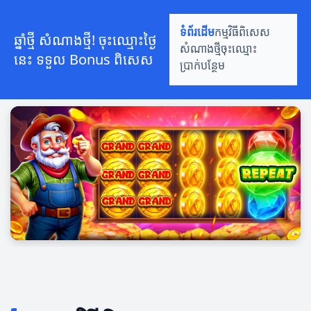
ទំព័រដើម
កម្មវិធីពិសេស
ឆ្នាំថ្មី សំណាងថ្មី! ចុះឈ្មោះថ្ងៃ
សំណាងថ្មី
ចុះឈ្មោះ
នេះ ទទួល Bonus ពិសេស
ប្រាក់បន្ថែម