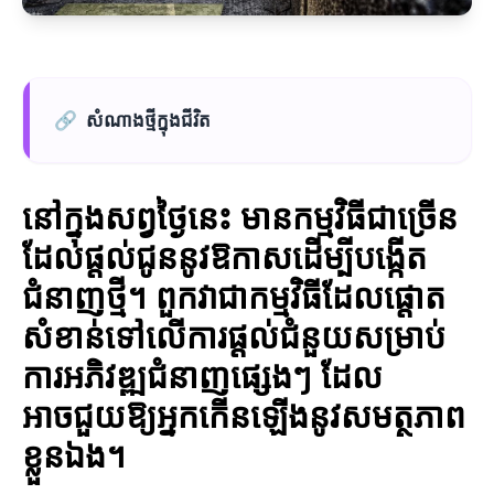
🔗
សំណាងថ្មីក្នុងជីវិត
នៅក្នុងសព្វថ្ងៃនេះ មានកម្មវិធីជាច្រើន
ដែលផ្តល់ជូននូវឱកាសដើម្បីបង្កើត
ជំនាញថ្មី។ ពួកវាជាកម្មវិធីដែលផ្តោត
សំខាន់ទៅលើការផ្ដល់ជំនួយសម្រាប់
ការអភិវឌ្ឍជំនាញផ្សេងៗ ដែល
អាចជួយឱ្យអ្នកកើនឡើងនូវសមត្ថភាព
ខ្លួនឯង។