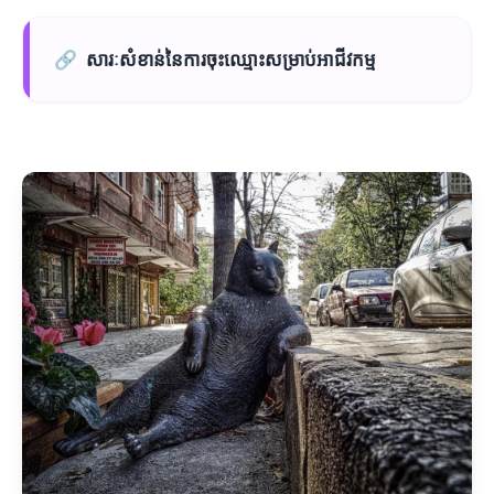
🔗
សារៈសំខាន់នៃការចុះឈ្មោះសម្រាប់អាជីវកម្ម