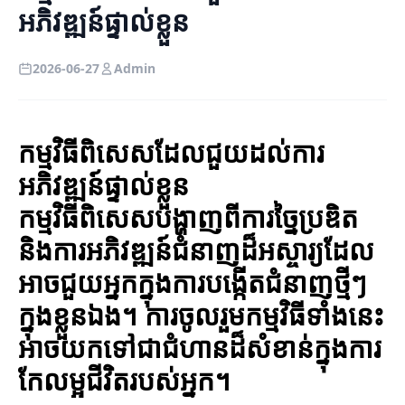
អភិវឌ្ឍន៍ផ្ទាល់ខ្លួន
2026-06-27
Admin
កម្មវិធីពិសេសដែលជួយដល់ការ
អភិវឌ្ឍន៍ផ្ទាល់ខ្លួន
កម្មវិធីពិសេសបង្ហាញពីការច្នៃប្រឌិត
និងការអភិវឌ្ឍន៍ជំនាញដ៏អស្ចារ្យដែល
អាចជួយអ្នកក្នុងការបង្កើតជំនាញថ្មីៗ
ក្នុងខ្លួនឯង។ ការចូលរួមកម្មវិធីទាំងនេះ
អាចយកទៅជាជំហានដ៏សំខាន់ក្នុងការ
កែលម្អជីវិតរបស់អ្នក។