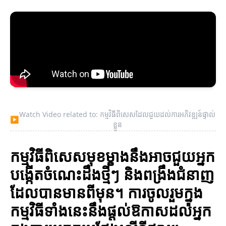
Watch Video related to: កម្មវិធីពិសេសដែលជួយដល់ការអភិវឌ្ឍន៍ផ្ទាល់
▶
ខ្លួន
កម្មវិធីពិសេសមុខម្ខាងនឹងអាចជួយអ្នក
បង្កើតចំណេះដឹងថ្មីៗ និងពង្រឹងជំនាញ
ដែលបានមានពីមុន។ ការចូលរួមក្នុង
កម្មវិធីទាំងនេះនឹងផ្តល់ឱកាសដល់អ្នក