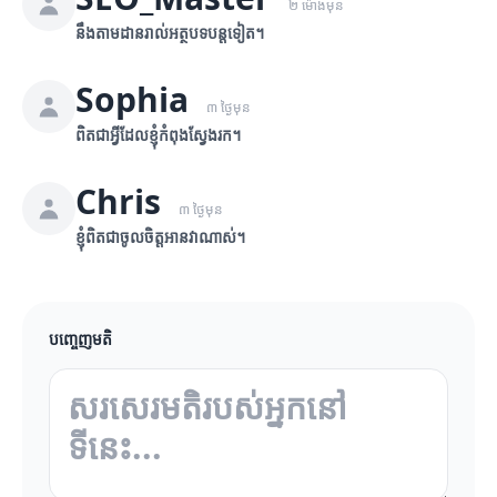
២ ម៉ោងមុន
នឹងតាមដានរាល់អត្ថបទបន្តទៀត។
Sophia
៣ ថ្ងៃមុន
ពិតជាអ្វីដែលខ្ញុំកំពុងស្វែងរក។
Chris
៣ ថ្ងៃមុន
ខ្ញុំពិតជាចូលចិត្តអានវាណាស់។
បញ្ចេញមតិ