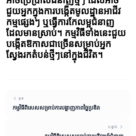
ជួយអ្នកក្នុងការបង្កើតមូលដ្ឋានអាជីវ
កម្មផ្សេងៗ ឬធ្វើការកែលម្អជំនាញ
ដែលមានស្រាប់។ កម្មវិធីទាំងនេះជួយ
បង្កើតឱកាសជាច្រើនសម្រាប់អ្នក
ស្វែងរកតំបន់ថ្មីៗនៅក្នុងជីវិត។
មុន
កម្មវិធីពិសេសសម្រាប់ការបង្ហាញភាពច្នៃប្រឌិត
បន្ទាប់