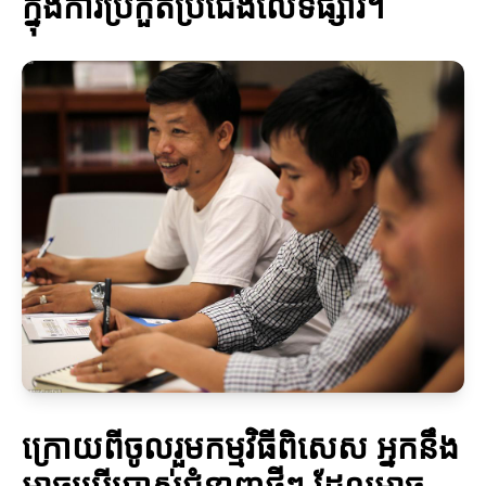
ក្នុងការប្រកួតប្រជែងលើទីផ្សារ។
ក្រោយពីចូលរួមកម្មវិធីពិសេស អ្នកនឹង
អាចប្រើប្រាស់ជំនាញថ្មីៗ ដែលអាច