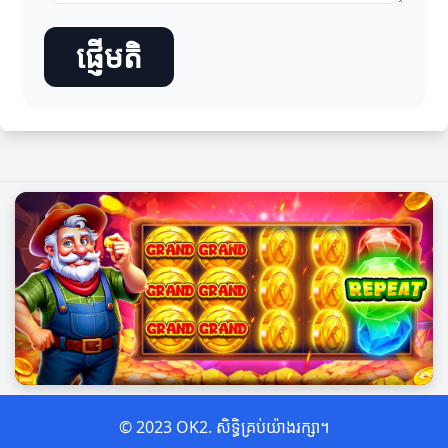
ផ្ញើមតិ
© 2023 OK2. សិទ្ធិគ្រប់យ៉ាងរក្សា។