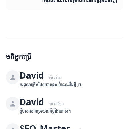
កម្មវិធីពិសេសសម្រាប់ការអភិវឌ្ឍន៍ជំនាញ
មតិអ្នកប្រើ
David
ម្សិលមិញ
អរគុណច្រើនដែលបានផ្តល់ចំណេះដឹងថ្មីៗ។
David
១០ នាទីមុន
ខ្លឹមសារមានប្រយោជន៍ខ្លាំងណាស់។
SEO_Master