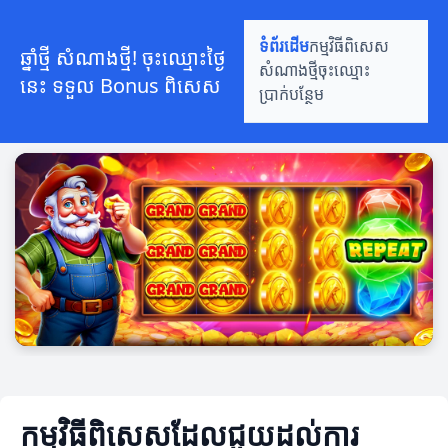
ទំព័រដើម
កម្មវិធីពិសេស
ឆ្នាំថ្មី សំណាងថ្មី! ចុះឈ្មោះថ្ងៃ
សំណាងថ្មី
ចុះឈ្មោះ
នេះ ទទួល Bonus ពិសេស
ប្រាក់បន្ថែម
កម្មវិធីពិសេសដែលជួយដល់ការ