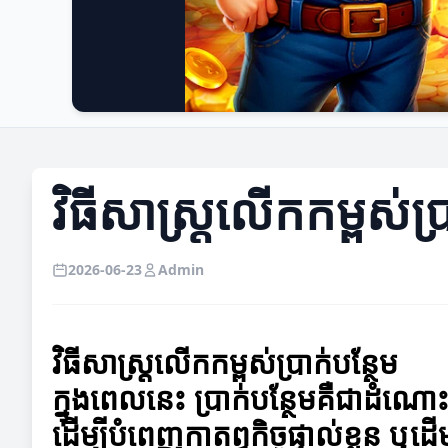
វិធីសាស្ត្រលើកកម្ពស់ប្
2026-06-23
Admin
វិធីសាស្ត្រលើកកម្ពស់ប្រាក់បន្ថែម
ក្នុងពេលនេះ ប្រាក់បន្ថែមគឺជាដំណោះ
ដើម្បីបំពេញកាតព្វកិច្ចផ្ទាល់ខ្លួន 