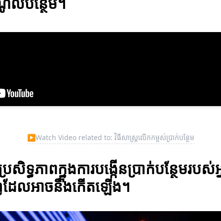
ចំណូលបន្ថែម។
▶
Watch Video related to: វិធីសាស្ត្រលើកកម្ពស់ប្រាក់បន្ថែម
ធភាពក្នុងការបង្កើនប្រាក់បន្ថែមរបស់អ្នក ប
ញដែលអាចនឹងកើតឡើង។