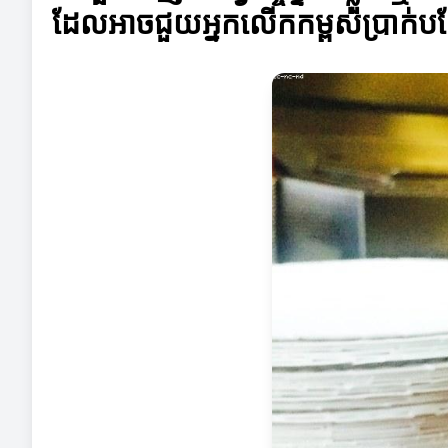
ដែលអាចជួយអ្នកលើកកម្ពស់ប្រាក់បន្