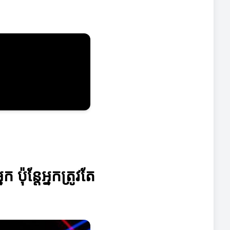
៉ុន្តែអ្នកត្រូវតែ