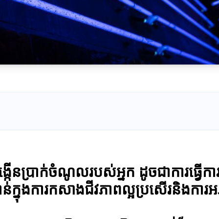
ង្កើនប្រាក់ចំណូលរបស់អ្នក ដូចជាការធ្
ខាន់ក្នុងការកសាងជីវភាពល្អប្រសើរនិងការអភិ