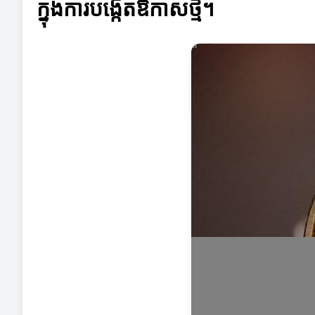
ក្នុងការបង្កើតឱកាសថ្មី។