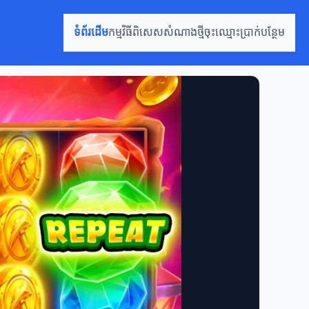
ទំព័រដើម
កម្មវិធីពិសេស
សំណាងថ្មី
ចុះឈ្មោះ
ប្រាក់បន្ថែម