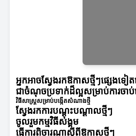
អ្នកអាចស្វែងរកឱកាសថ្មីៗផ្សេងទៀត
ជាចំណុចប្រទាក់ដ៏ល្អសម្រាប់ការចាប់
វិធីសាស្ត្រសម្រាប់បង្កើតសំណាងថ្មី
ស្វែងរកការបណ្តុះបណ្តាលថ្មីៗ
ចូលរួមកម្មវិធីសង្គម
ធ្វើការពិចារណាស្តីពីឱកាសថ្មីៗ