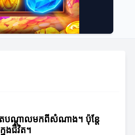
ែបណ្តាលមកពីសំណាង។ ប៉ុន្តែ
នុងជីវិត។