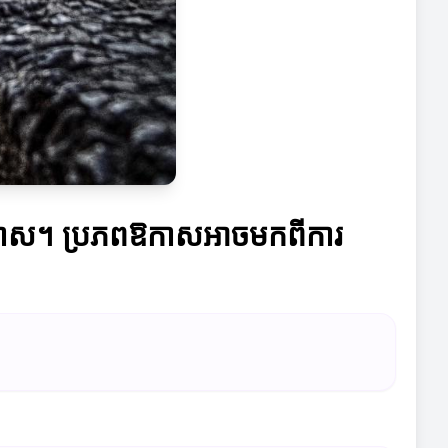
ងរកឱកាស។ ប្រភពឱកាសអាចមកពីការ