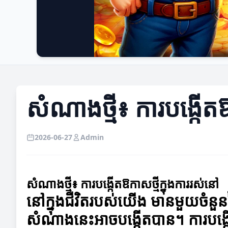
សំណាងថ្មី៖ ការបង្កើតឱ
2026-06-27
Admin
សំណាងថ្មី៖ ការបង្កើតឱកាសថ្មីក្នុងការរស់នៅ
នៅក្នុងជីវិតរបស់យើង មានមួយចំ
សំណាងនេះអាចបង្កើតបាន។ ការបង្កើត