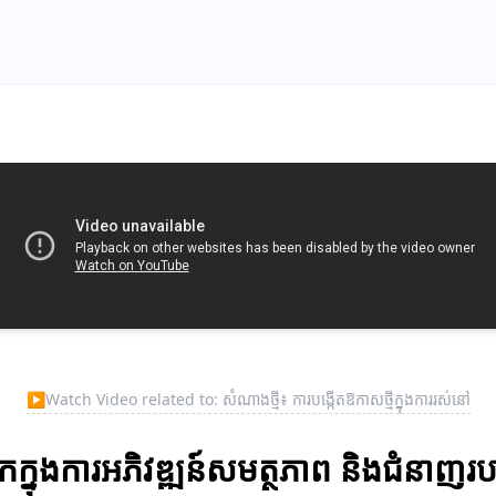
▶
Watch Video related to: សំណាងថ្មី៖ ការបង្កើតឱកាសថ្មីក្នុងការរស់នៅ
្នុងការអភិវឌ្ឍន៍សមត្ថភាព និងជំនាញរបស់