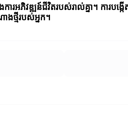
ុងការអភិវឌ្ឍន៍ជីវិតរបស់រាល់គ្នា។ ការបង្កើ
ថ្មីរបស់អ្នក។