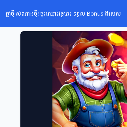
ឆ្នាំថ្មី សំណាងថ្មី! ចុះឈ្មោះថ្ងៃនេះ ទទួល Bonus ពិសេស