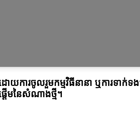
ដោយការចូលរួមកម្មវិធីនានា ឬការទាក់ទង
ផ្តើមនៃសំណាងថ្មី។