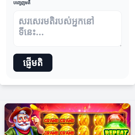
បញ្ចេញមតិ
ផ្ញើមតិ