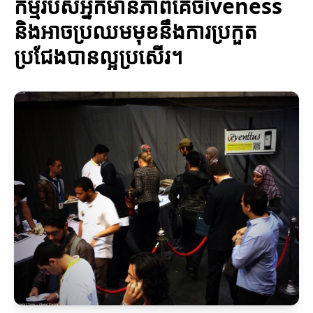
កម្មរបស់អ្នកមានភាពគេចiveness
និងអាចប្រឈមមុខនឹងការប្រកួត
ប្រជែងបានល្អប្រសើរ។