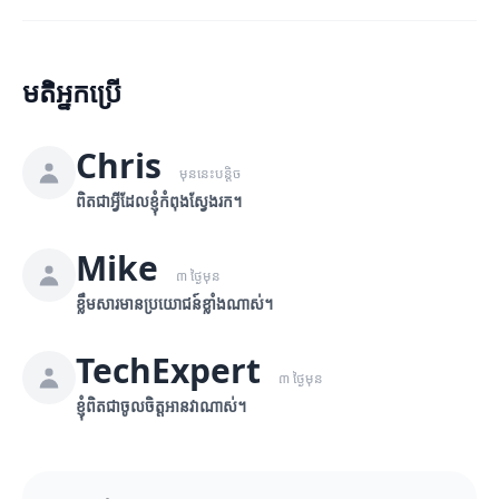
មតិអ្នកប្រើ
Chris
មុននេះបន្តិច
ពិតជាអ្វីដែលខ្ញុំកំពុងស្វែងរក។
Mike
៣ ថ្ងៃមុន
ខ្លឹមសារមានប្រយោជន៍ខ្លាំងណាស់។
TechExpert
៣ ថ្ងៃមុន
ខ្ញុំពិតជាចូលចិត្តអានវាណាស់។