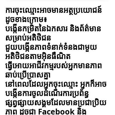
ការចុះឈ្មោះអាចមានអត្ថប្រយោជន៍
ដូចខាងក្រោម៖
បង្កើនកម្រិតនៃឯកសារ និងព័ត៌មាន
សម្រាប់អតិថិជន
ជួយបង្កើនភាពទំនាក់ទំនងជាមួយ
អតិថិជនតាមអ៊ិនធឺណិត
ធ្វើអោយអាជីវកម្មរបស់អ្នកមានភាព
ឆាប់ប្រើប្រាសគ្នា
នៅពេលដែលអ្នកចុះឈ្មោះ អ្នកក៏អាច
បង្កើនការចូលដំណើរការប្រព័ន្ធ
ផ្សព្វផ្សាយសង្គមដែលមានប្រជាប្រិយ
ភាព ដូចជា Facebook និង