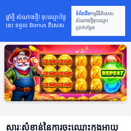
ទំព័រដើម
កម្មវិធីពិសេស
ឆ្នាំថ្មី សំណាងថ្មី! ចុះឈ្មោះថ្ងៃ
សំណាងថ្មី
ចុះឈ្មោះ
នេះ ទទួល Bonus ពិសេស
ប្រាក់បន្ថែម
សារៈសំខាន់នៃការចុះឈ្មោះក្នុងអាយុ