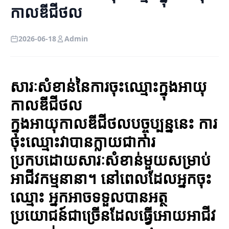
កាលឌីជីថល
2026-06-18
Admin
សារៈសំខាន់នៃការចុះឈ្មោះក្នុងអាយុ
កាលឌីជីថល
ក្នុងអាយុកាលឌីជីថលបច្ចុប្បន្ននេះ ការ
ចុះឈ្មោះវាបានក្លាយជាការ
ប្រកបដោយសារៈសំខាន់មួយសម្រាប់
អាជីវកម្មនានា។ នៅពេលដែលអ្នកចុះ
ឈ្មោះ អ្នកអាចទទួលបានអត្ថ
ប្រយោជន៍ជាច្រើនដែលធ្វើអោយអាជីវ