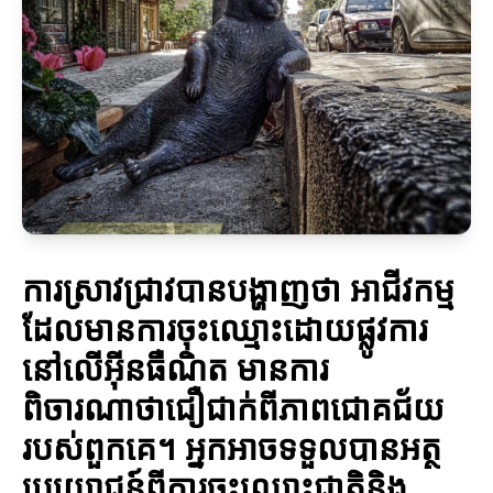
ការស្រាវជ្រាវបានបង្ហាញថា អាជីវកម្ម
ដែលមានការចុះឈ្មោះដោយផ្លូវការ
នៅលើអ៊ីនធឺណិត មានការ
ពិចារណាថាជឿជាក់ពីភាពជោគជ័យ
របស់ពួកគេ។ អ្នកអាចទទួលបានអត្ថ
ប្រយោជន៍ពីការចុះឈ្មោះជាតិនិង