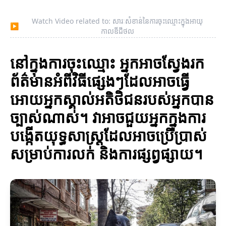
Watch Video related to: សារៈសំខាន់នៃការចុះឈ្មោះក្នុងអាយុ
▶
កាលឌីជីថល
នៅក្នុងការចុះឈ្មោះ អ្នកអាចស្វែងរក
ព័ត៌មានអំពីវិធីផ្សេងៗដែលអាចធ្វើ
អោយអ្នកស្គាល់អតិថិជនរបស់អ្នកបាន
ច្បាស់ណាស់។ វាអាចជួយអ្នកក្នុងការ
បង្កើតយុទ្ធសាស្ត្រដែលអាចប្រើប្រាស់
សម្រាប់ការលក់ និងការផ្សព្វផ្សាយ។