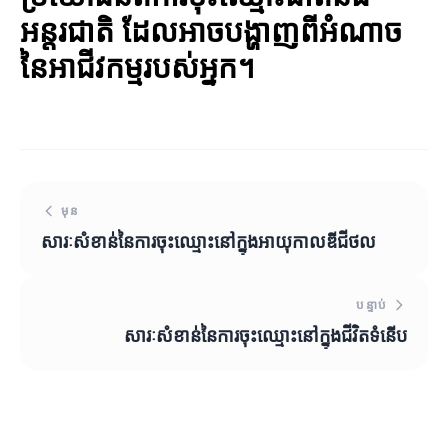
អន្តរជាតិ ដែលអាចបង្ហាញពីអំណាច
នៃអាជីវកម្មរបស់អ្នក។
មុន
សារៈសំខាន់នៃការចុះឈ្មោះនៅក្នុងអាយុកាលឌីជីថល
បន្ទាប់
សារៈសំខាន់នៃការចុះឈ្មោះនៅក្នុងជីវិតទំនើប