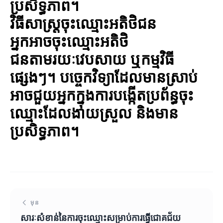
ប្រសិទ្ធភាព។
វិធីសាស្ត្រចុះឈ្មោះអតិថិជន
អ្នកអាចចុះឈ្មោះអតិថិ
ជនតាមរយៈវេបសាយ ឬកម្មវិធី
ផ្សេងៗ។ បច្ចេកវិទ្យាដែលមានស្រាប់
អាចជួយអ្នកក្នុងការបង្កើតប្រព័ន្ធចុះ
ឈ្មោះដែលងាយស្រួល និងមាន
ប្រសិទ្ធភាព។
មុន
សារៈសំខាន់នៃការចុះឈ្មោះសម្រាប់ការធ្វើជោគជ័យ