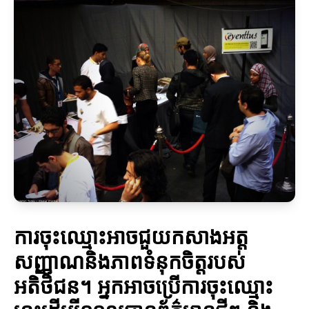
ការចុះឈ្មោះអាចជួយកសាងអត្ត
សញ្ញាណនិងភាពទំនុកចិត្តរបស់
អតិថិជន។ អ្នកអាចប្រើការចុះឈ្មោះ