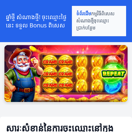
ទំព័រដើម
កម្មវិធីពិសេស
ឆ្នាំថ្មី សំណាងថ្មី! ចុះឈ្មោះថ្ងៃ
សំណាងថ្មី
ចុះឈ្មោះ
នេះ ទទួល Bonus ពិសេស
ប្រាក់បន្ថែម
សារៈសំខាន់នៃការចុះឈ្មោះនៅក្នុង