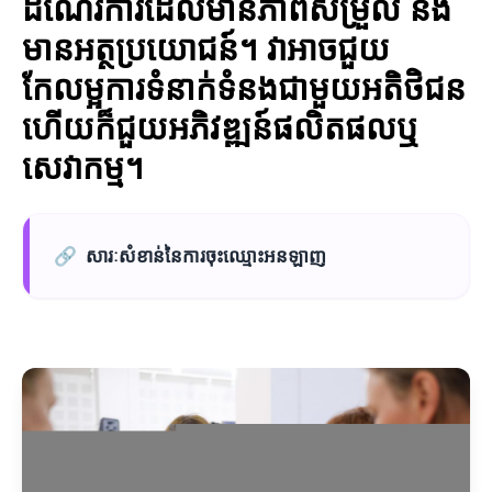
ដំណើរការដែលមានភាពសម្រួល និង
មានអត្ថប្រយោជន៍។ វាអាចជួយ
កែលម្អការទំនាក់ទំនងជាមួយអតិថិជន
ហើយក៏ជួយអភិវឌ្ឍន៍ផលិតផលឬ
សេវាកម្ម។
🔗
សារៈសំខាន់នៃការចុះឈ្មោះអនឡាញ