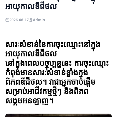
អាយុកាលឌីជីថល
2026-06-17
Admin
សារៈសំខាន់នៃការចុះឈ្មោះនៅក្នុង
អាយុកាលឌីជីថល
នៅក្នុងពេលបច្ចុប្បន្ននេះ ការចុះឈ្មោះ
កំពុងមានសារៈសំខាន់ខ្លាំងក្នុង
ពិភពឌីជីថល។ វាជាអ្នកចាប់ផ្តើម
សម្រាប់អាជីវកម្មថ្មីៗ និងពិភព
សង្គមអនឡាញ។