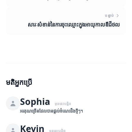
បន្ទាប់
សារៈសំខាន់នៃការចុះឈ្មោះក្នុងអាយុកាលឌីជីថល
មតិអ្នកប្រើ
Sophia
មុននេះបន្តិច
អរគុណច្រើនដែលបានផ្តល់ចំណេះដឹងថ្មីៗ។
Kevin
មុននេះបន្តិច