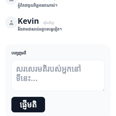
ខ្ញុំពិតជាចូលចិត្តអានវាណាស់។
Kevin
ម្សិលមិញ
នឹងតាមដានរាល់អត្ថបទបន្តទៀត។
បញ្ចេញមតិ
ផ្ញើមតិ