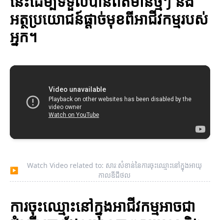
នេះដើម្បីទទួលបានព័ត៌មានថ្មីៗ និង
អត្ថប្រយោជន៍ផ្តាច់មុខពីអាជីវកម្មរបស់
អ្នក។
Watch Video related to: សារៈសំខាន់នៃការចុះឈ្មោះនៅក្នុងអាយុ
▶
កាលឌីជីថល
ការចុះឈ្មោះនៅក្នុងអាជីវកម្មអាចជា