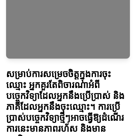
សម្រាប់ការសម្រេចចិត្តក្នុងការចុះ
ឈ្មោះ អ្នកគួរតែពិចារណាអំពី
បច្ចេកវិទ្យាដែលអ្នកនឹងប្រើប្រាស់ និង
ភាគីដែលអ្នកនឹងចុះឈ្មោះ។ ការប្រើ
ប្រាស់បច្ចេកវិទ្យាថ្មីៗអាចធ្វើឱ្យដំណើរ
ការនេះមានភាពរហ័ស និងមាន