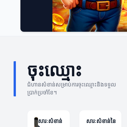
ចុះឈ្មោះ
ជំហានសំខាន់សម្រាប់ការចុះឈ្មោះនិងទទួល
ប្រាក់ប្រចាំខែ។
សារៈសំខាន់
សារៈសំខាន់នៃ