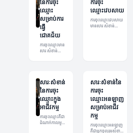
នៃការចុះ
ការចុះ
ឈ្មោះ
ឈ្មោះវេបសាយ
សម្រាប់ការ
ការចុះឈ្មោះវេបសាយ
ធ្វើ
មានសារៈសំខាន់
សម្រាប់ការបង្កើតអាជីវ
ជោគជ័យ
កម្មឌីជីថល។ អត្ថបទ
នេះនឹងពន្យល់ពីអត្ថ
ការចុះឈ្មោះមាន
ប្រយោជន៍និងវិធី
សារៈសំខាន់យ៉ាង
សាស្ត្រនៅក្នុងការចុះ
ខ្លាំងសម្រាប់អ្នក
ឈ្មោះ។
ដែលចង់បង្កើត
អាជីវកម្ម។
អត្ថបទនេះ
ពន្យល់ពីអត្ថ
សារៈសំខាន់
សារៈសំខាន់នៃ
ប្រយោជន៍និងវិធី
នៃការចុះ
ការចុះ
សាស្ត្រដើម្បីធ្វើ
ឈ្មោះក្នុង
ឈ្មោះអនឡាញ
ការចុះឈ្មោះ
យ៉ាងមាន
អាជីវកម្ម
សម្រាប់អាជីវ
ប្រសិទ្ធភាព។
កម្ម
ការចុះឈ្មោះគឺជា
ដំណាក់កាលមួយ
ការចុះឈ្មោះអនឡាញ
ដ៏សំខាន់សម្រាប់
គឺជាអ្នកចូលរួមសំខាន់