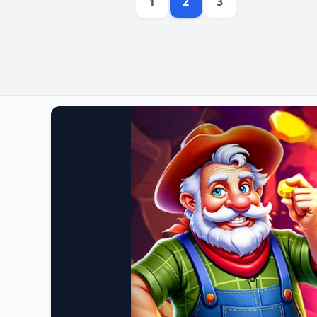
1
2
3
អ្នកចុះឈ្មោះបាន
ដោយមាន
ប្រសិទ្ធភាព។