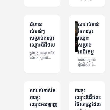
អាជីវកម្ម
សម្រាប់អាជីវកម្ម
ណាមួយ។ មើល
សព្វថ្ងៃ។ អត្ថបទនេះ
ឃើញពីសារៈ
នឹងពិភាក្សាអំពី
សំខាន់នៃការចុះ
សារៈសំខាន់ និងអត្ថ
ឈ្មោះ និងអត្ថ
ប្រយោជន៍នៃការចុះ
ជំហាន
សារៈសំខាន់
ប្រយោជន៍នៃការ
ឈ្មោះ។
សំខាន់ៗ
នៃការចុះ
ចុះឈ្មោះសម្រាប់
អាជីវកម្មរបស់
សម្រាប់ការចុះ
ឈ្មោះ
អ្នក។
ឈ្មោះឌីជីថល
សម្រាប់
អាជីវកម្ម
ក្នុងអត្ថបទនេះ យើង
នឹងពិភាក្សាអំពី
ការចុះឈ្មោះជា
ចំណុចសំខាន់ៗនិង
រឿងដ៏សំខាន់
ជំហានដែលអ្នកត្រូវ
សម្រាប់ការបង្កើត
អនុវត្តនៅពេលចុះ
អាជីវកម្មថ្មី។
ឈ្មោះឌីជីថល។
អត្ថបទនេះនឹង
ពន្យល់អំពី
សារសំខាន់នៃការ
សារៈសំខាន់នៃ
ការចុះ
ចុះឈ្មោះ និងអត្ថ
ការចុះ
ឈ្មោះឌីជីថល:
ប្រយោជន៍នៃការ
ឈ្មោះអនឡាញ
វិធីសាស្ត្រដែល
ចុះឈ្មោះសម្រាប់
អាជីវកម្មរបស់