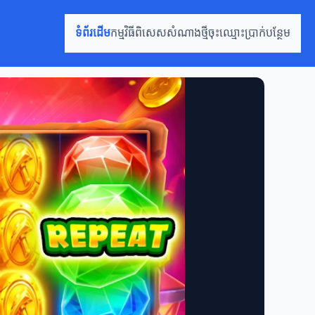
ទំព័រដើម
កម្មវិធីពិសេស
សំណាងថ្មី
ចុះឈ្មោះ
ប្រាក់បន្ថែម