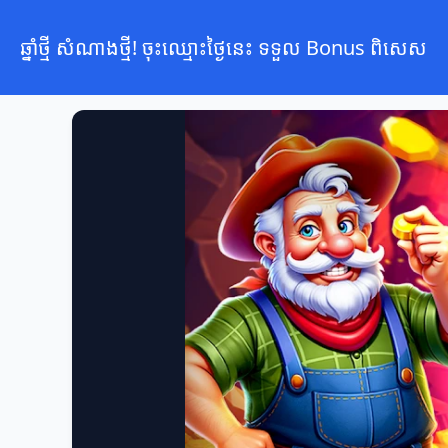
ឆ្នាំថ្មី សំណាងថ្មី! ចុះឈ្មោះថ្ងៃនេះ ទទួល Bonus ពិសេស