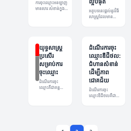
ល្អបំផុត
ការចុះឈ្មោះអនឡាញ
អ្នក។
មានសារៈសំខាន់ក្នុង
អត្ថបទនេះផ្តល់នូវវិធី
ការបង្កើតអាជីវកម្ម។
សាស្ត្រដែលមាន
អត្ថបទនេះនឹង
ប្រសិទ្ធភាពសម្រាប់
ពន្យល់ពីអត្ថ
ការចុះឈ្មោះឌីជីថល
ប្រយោជន៍និងវិធី
ជួយអ្នកអភិវឌ្ឍន៍
សាស្ត្រចុះឈ្មោះក្នុង
អាជីវកម្មរបស់
ពិភពអនឡាញ។
ពួកគេ។
យុទ្ធសាស្ត្រ
ដំណើរការចុះ
ប្រសើរ​
ឈ្មោះឌីជីថល:
សម្រាប់ការ
ជំហានសំខាន់
ចុះឈ្មោះ
ដើម្បីភាព
ជោគជ័យ
ដំណើរការចុះ
ឈ្មោះគឺជាគន្លង
ដំណើរការចុះ
សំខាន់សម្រាប់
ឈ្មោះឌីជីថលគឺជា
ការប្រកួតប្រជែង
ជំហានសំខាន់សម្រាប់
ក្នុងទីផ្សារ។
អាជីវកម្មនានា។
អត្ថបទនេះនឹង
អត្ថបទនេះបង្ហាញពី
បង្ហាញយុទ្ធ
ការស្វែងយល់ពី
សាស្ត្រប្រសើរ
ដំណើរនេះ។
ដែលអាចជួយ