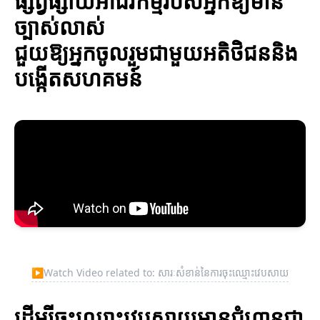
ផ្សព្វផ្សាយអាជីវកម្មរបស់អ្នកឱ្យមាន
ច្បាស់លាស់
ជួយឱ្យអ្នកចូលរួមជាមួយអតិថិជននិង
បង្កើតសហគមន៍
▶
Watch Video related to: សារៈសំខាន់នៃការចុះឈ្មោះវេបសាយ
ដើម្បីចុះឈ្មោះវេបសាយមានជំហានជា