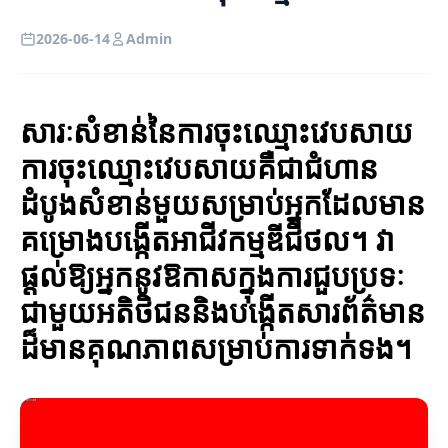
2026-06-14
Admin
សារៈសំខាន់នៃការចុះឈ្មោះវេបសាយ
ការចុះឈ្មោះវេបសាយគឺជាជំហាន
ដំបូងសំខាន់មួយសម្រាប់អ្នកដែលមាន
គម្រោងបង្កើតអាជីវកម្មឌីជីថល។ វា
ផ្តល់ឱ្យអ្នកនូវឱកាសក្នុងការជួបប្រទៈ
ជាមួយអតិថិជននិងបង្កើតសារព័ត៌មាន
ដ៏មានគុណភាពសម្រាប់ការទាក់ទង។