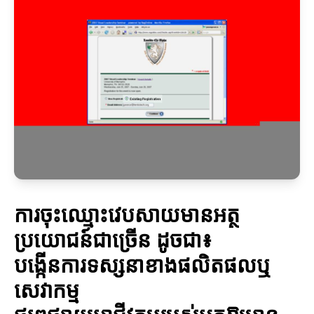
ការចុះឈ្មោះវេបសាយមានអត្ថ
ប្រយោជន៍ជាច្រើន ដូចជា៖
បង្កើនការទស្សនាខាងផលិតផលឬ
សេវាកម្ម