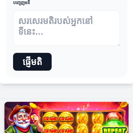
បញ្ចេញមតិ
ផ្ញើមតិ