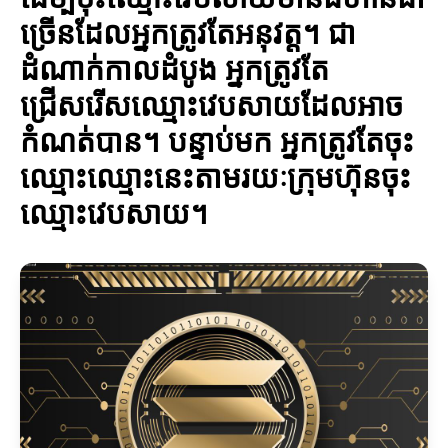
ច្រើនដែលអ្នកត្រូវតែអនុវត្ត។ ជា
ដំណាក់កាលដំបូង អ្នកត្រូវតែ
ជ្រើសរើសឈ្មោះវេបសាយដែលអាច
កំណត់បាន។ បន្ទាប់មក អ្នកត្រូវតែចុះ
ឈ្មោះឈ្មោះនេះតាមរយៈក្រុមហ៊ុនចុះ
ឈ្មោះវេបសាយ។