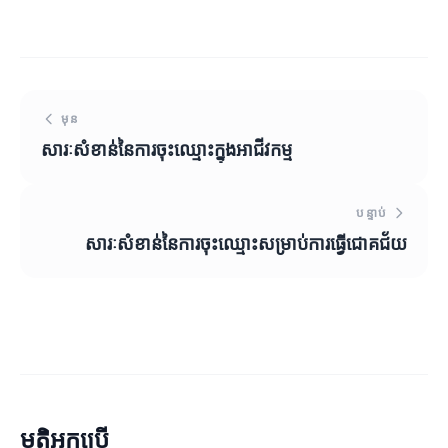
មុន
សារៈសំខាន់នៃការចុះឈ្មោះក្នុងអាជីវកម្ម
បន្ទាប់
សារៈសំខាន់នៃការចុះឈ្មោះសម្រាប់ការធ្វើជោគជ័យ
មតិអ្នកប្រើ