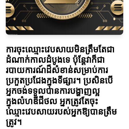
ការចុះឈ្មោះវេបសាយមិនត្រឹមតែជា
ដំណាក់កាលដំបូងទេ ប៉ុន្តែវាក៏ជា
របាយការណ៍ដ៏សំខាន់សម្រាប់ការ
ប្រកួតប្រជែងក្នុងទីផ្សារ។ ប្រសិនបើ
អ្នកចង់ទទួលបានការបង្ហាញល្អ
ក្នុងលំហឌីជីថល អ្នកត្រូវតែចុះ
ឈ្មោះវេបសាយរបស់អ្នកឱ្យបានត្រឹម
ត្រូវ។