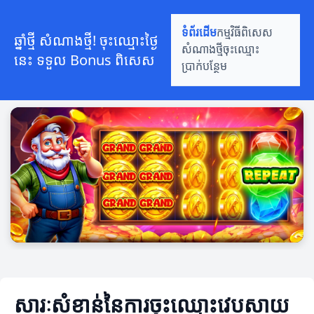
ទំព័រដើម
កម្មវិធីពិសេស
ឆ្នាំថ្មី សំណាងថ្មី! ចុះឈ្មោះថ្ងៃ
សំណាងថ្មី
ចុះឈ្មោះ
នេះ ទទួល Bonus ពិសេស
ប្រាក់បន្ថែម
សារៈសំខាន់នៃការចុះឈ្មោះវេបសាយ