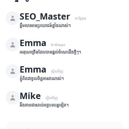
SEO_Master
៣ ថ្ងៃមុន
ខ្លឹមសារមានប្រយោជន៍ខ្លាំងណាស់។
Emma
២ ម៉ោងមុន
អរគុណច្រើនដែលបានផ្តល់ចំណេះដឹងថ្មីៗ។
Emma
ម្សិលមិញ
ខ្ញុំពិតជាចូលចិត្តអានវាណាស់។
Mike
ម្សិលមិញ
នឹងតាមដានរាល់អត្ថបទបន្តទៀត។