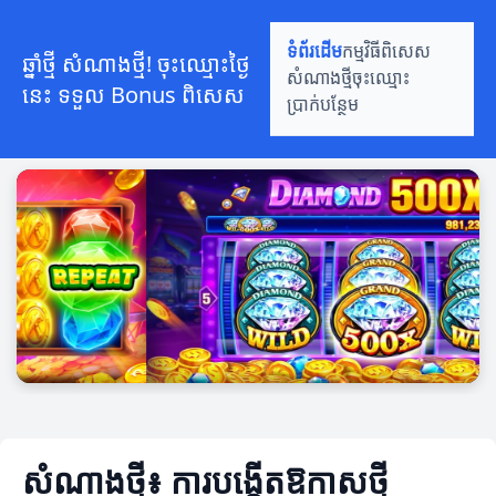
ទំព័រដើម
កម្មវិធីពិសេស
ឆ្នាំថ្មី សំណាងថ្មី! ចុះឈ្មោះថ្ងៃ
សំណាងថ្មី
ចុះឈ្មោះ
នេះ ទទួល Bonus ពិសេស
ប្រាក់បន្ថែម
សំណាងថ្មី៖ ការបង្កើតឱកាសថ្មី