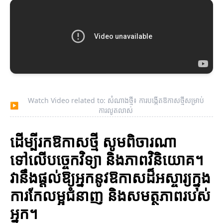
Watch Video related to: សំណាងថ្មី៖ ការបង្កើតឱកាសថ្មីសម្រាប់
▶
ការលូតលាស់
ដើម្បីរកឱកាសថ្មី សូមពិចារណា
ទៅលើបច្ចេកវិទ្យា និងភាពវិនិយោគ។
វានឹងផ្តល់ឱ្យអ្នកនូវឱកាសដ៏អស្ចារ្យក្នុង
ការកែលម្អជំនាញ និងសមត្ថភាពរបស់
អ្នក។