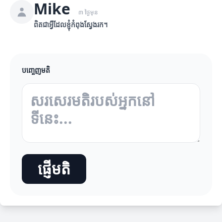
Mike
៣ ថ្ងៃមុន
ពិតជាអ្វីដែលខ្ញុំកំពុងស្វែងរក។
បញ្ចេញមតិ
ផ្ញើមតិ