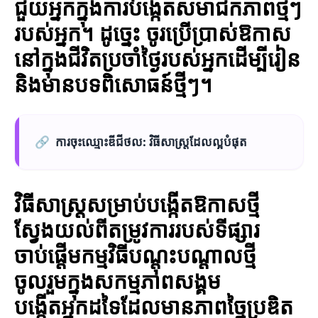
ជួយអ្នកក្នុងការបង្កើតសមាជិកភាពថ្មីៗ
របស់អ្នក។ ដូច្នេះ ចូរ​ប្រើប្រាស់ឱកាស
នៅក្នុងជីវិតប្រចាំថ្ងៃរបស់អ្នកដើម្បីរៀន
និងមានបទពិសោធន៍ថ្មីៗ។
🔗
ការចុះឈ្មោះឌីជីថល: វិធីសាស្ត្រដែលល្អបំផុត
វិធីសាស្ត្រសម្រាប់បង្កើតឱកាសថ្មី
ស្វែងយល់ពីតម្រូវការរបស់ទីផ្សារ
ចាប់ផ្តើមកម្មវិធីបណ្តុះបណ្តាលថ្មី
ចូលរួមក្នុងសកម្មភាពសង្គម
បង្កើតអ្នកដទៃដែលមានភាពច្នៃប្រឌិត