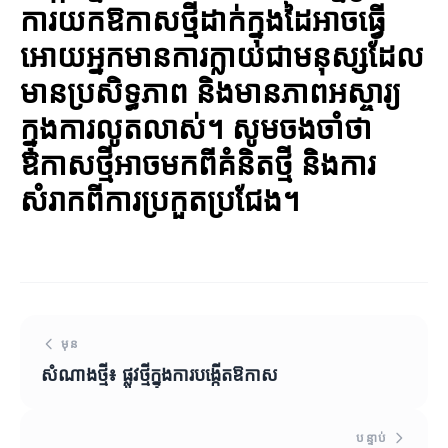
ការយកឱកាសថ្មីដាក់ក្នុងដៃអាចធ្វើ
អោយអ្នកមានការក្លាយជាមនុស្សដែល
មានប្រសិទ្ធភាព និងមានភាពអស្ចារ្យ
ក្នុងការលូតលាស់។ សូមចងចាំថា
ឱកាសថ្មីអាចមកពីគំនិតថ្មី និងការ
សំរាកពីការប្រកួតប្រជែង។
មុន
សំណាងថ្មី៖ ផ្លូវថ្មីក្នុងការបង្កើតឱកាស
បន្ទាប់