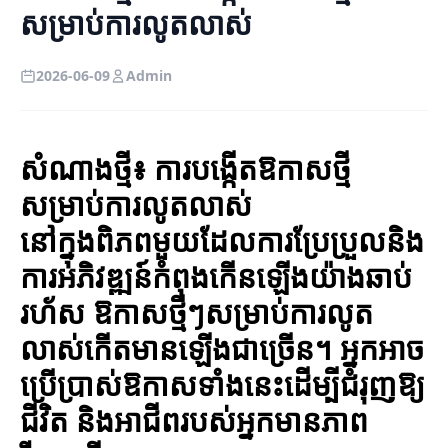
សម្រាប់ការលូតលាស់
2026-06-09
Admin
សំណាងថ្មី៖ ការបង្កើតឱកាសថ្មី
សម្រាប់ការលូតលាស់
នៅក្នុងពិភពមួយដែលការប្រែប្រួលនិង
ការអភិវឌ្ឍន៍កំពុងកើនឡើងយ៉ាងឆាប់
រហ័ស ឱកាសថ្មីៗសម្រាប់ការលូត
លាស់កើតមានឡើងជាច្រើន។ អ្នកអាច
ប្រើប្រាស់ឱកាសទាំងនេះដើម្បីជំរុញឱ្យ
ជីវិត និងអាជីពរបស់អ្នកមានភាព