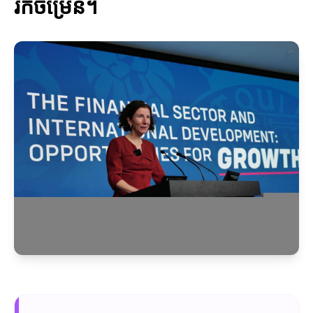
រីកចម្រើន។