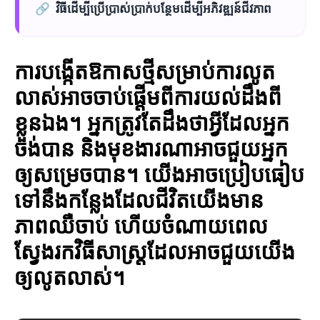
🔗
វិធីដើម្បីប្រើប្រាស់ប្រាក់បន្ថែមដើម្បីអភិវឌ្ឍន៍ជីវភាព
ការបង្កើតឱកាសថ្មីសម្រាប់ការលូត
លាស់អាចចាប់ផ្ដើមពីការយល់ដឹងពី
ខ្លួនឯង។ អ្នកត្រូវតែដឹងថាអ្វីដែលអ្នក
ចង់បាន និងមុខងារណាអាចជួយអ្នក
ឲ្យសម្រេចបាន។ យើងអាចប្រៀបធៀប
ទៅនឹងកន្លែងដែលជីវិតយើងមាន
ភាពឈឺចាប់ ហើយចំណាយពេល
ស្វែងរកវិធីសាស្ត្រដែលអាចជួយយើង
ឲ្យលូតលាស់។