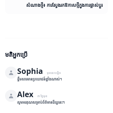
សំណាងថ្មី៖ ការស្វែងរកឱកាសថ្មីក្នុងការផ្លាស់ប្តូរ
មតិអ្នកប្រើ
Sophia
មុននេះបន្តិច
ខ្លឹមសារមានប្រយោជន៍ខ្លាំងណាស់។
Alex
៣ ថ្ងៃមុន
សូមអរគុណសម្រាប់ព័ត៌មានដ៏ល្អនេះ។