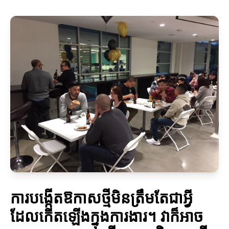
ការបង្កើតឱកាសថ្មីមិនត្រឹមតែជាអ្វី
ដែលកើតឡើងក្នុងការងារ។ វាក៏អាច