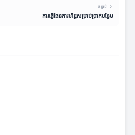
បន្ទាប់
ការធ្វើផែនការហិរ្សសម្រាប់ប្រាក់បន្ថែម