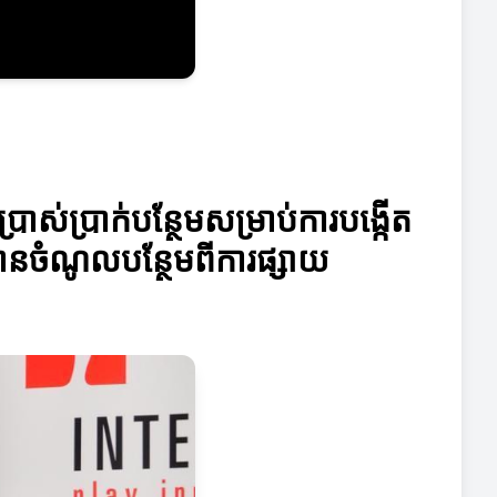
ប្រាស់ប្រាក់បន្ថែមសម្រាប់ការបង្កើត
បានចំណូលបន្ថែមពីការផ្សាយ