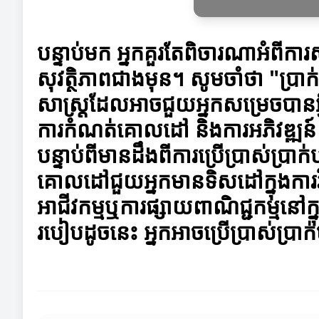
បន្ទាប់មក អ្នកគួរតែពិចារណាអំពីការ
សុវត្ថិភាពជាងមុន។ សូមចាំថា "ប្រាក់
សាស្ត្រដែលអាចជួយអ្នកសម្រេចបានអ្
ការកំណត់គោលដៅ និងការអភិវឌ្ឍន៍
បន្ទាប់ពីមានដឹងពីការប្រើប្រាស់ប្
គោលដៅជួយអ្នកមានទិសដៅក្នុងការវ
អាជីវកម្មឬការផ្សាយពាណិជ្ជកម្មនៅ
របៀបដូចនេះ អ្នកអាចប្រើប្រាស់ប្រ