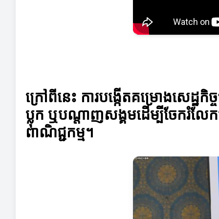
ក្រៅពីនេះ ការបង្កើតគម្រោងសេដ្ឋកិច្ច
ប្លុក ឬបណ្តាញសង្គមដើម្បីចែករំល
ពាណិជ្ជកម្ម។