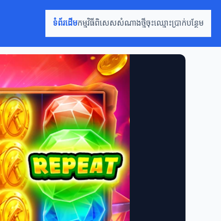
ទំព័រដើម
កម្មវិធីពិសេស
សំណាងថ្មី
ចុះឈ្មោះ
ប្រាក់បន្ថែម