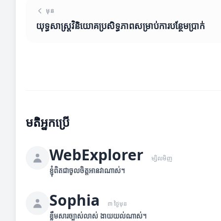
មុន
យុទ្ធសាស្រ្តវិនិយោគប្រសិទ្ធភាពសម្រាប់ការបន្ថែមប្រាក់
មតិអ្នកប្រើ
WebExplorer
ម្សិលមិញ
ខ្ញុំពិតជាចូលចិត្តអានវាណាស់។
Sophia
៣ ថ្ងៃមុន
ខ្លឹមសារច្បាស់លាស់ ងាយយល់ណាស់។