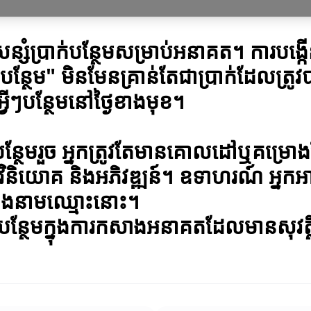
សន្សំប្រាក់បន្ថែមសម្រាប់អនាគត។ ការបង្ក
បន្ថែម" មិនមែនគ្រាន់តែជាប្រាក់ដែលត្រូវ
វីៗបន្ថែមនៅថ្ងៃខាងមុខ។
រាក់បន្ថែមរួច អ្នកត្រូវតែមានគោលដៅឬគម
ិនិយោគ និងអភិវឌ្ឍន៍។ ឧទាហរណ៍ អ្នកអ
ក្នុងនាមឈ្មោះនោះ។
ាក់បន្ថែមក្នុងការកសាងអនាគតដែលមានសុវត