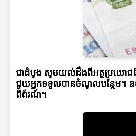
ជាដំបូង សូមយល់ដឹងពីអត្ថប្រយោជន៍ន
ជួយអ្នកទទួលបានចំណូលបន្ថែម។ ឧទាហ
ពិព័រណ៍។