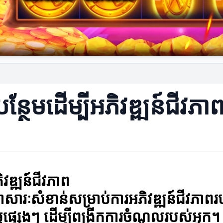
ក់បន្ថែមដើម្បីអភិវឌ្ឍន៍ជីវភា
ភិវឌ្ឍន៍ជីវភាព
ាយជាសារៈសំខាន់សម្រាប់ការអភិវឌ្ឍន៍ជីវភាព
មផ្សេងៗ ដើម្បីពង្រីកការចំណូលរបស់អ្នក។