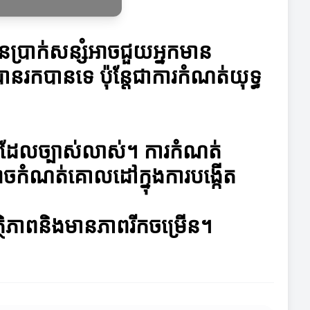
ើនប្រាក់សន្សំអាចជួយអ្នកមាន
បានរកបានទេ ប៉ុន្តែជាការកំណត់យុទ្ធ
្រោងដែលច្បាស់លាស់។ ការកំណត់
ាចកំណត់គោលដៅក្នុងការបង្កើត
្ថិភាពនិងមានភាពរីកចម្រើន។