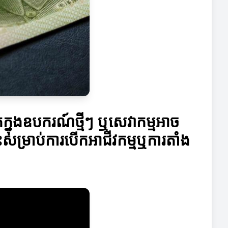
គក្នុងឧបករណ៍ថ្មីៗ ឬសេវាកម្មអាច
សម្រាប់ការបើកអាជីវកម្មឬការតាំង