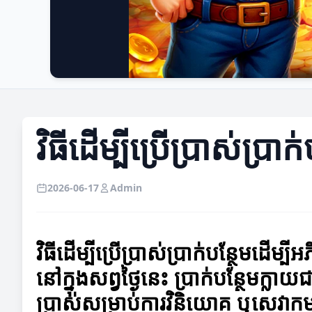
វិធីដើម្បីប្រើប្រាស់ប្រា
2026-06-17
Admin
វិធីដើម្បីប្រើប្រាស់ប្រាក់បន្ថែមដើម្បីអ
នៅក្នុងសព្វថ្ងៃនេះ ប្រាក់បន្ថែមក្ល
ប្រាស់សម្រាប់ការវិនិយោគ ឬសេវាកម្