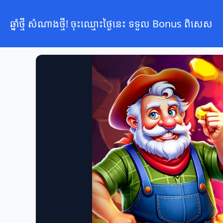
ឆ្នាំថ្មី សំណាងថ្មី! ចុះឈ្មោះថ្ងៃនេះ ទទួល Bonus ពិសេស