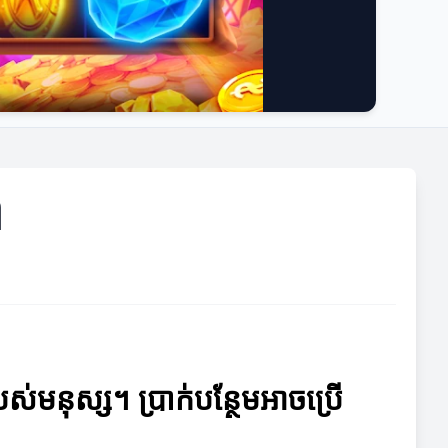
ព
របស់មនុស្ស។ ប្រាក់បន្ថែមអាចប្រើ