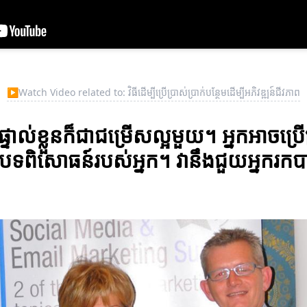
▶
Watch Video related to: វិធីដើម្បីប្រើប្រាស់ប្រាក់បន្ថែមដើម្បីអភិវឌ្ឍន៍ជីវភាព
ផ្ទាល់ខ្លួនក៏ជាជម្រើសល្អមួយ។ អ្នកអាចប្រើ
ែកបទពិសោធន៍របស់អ្នក។ វានឹងជួយអ្នករក