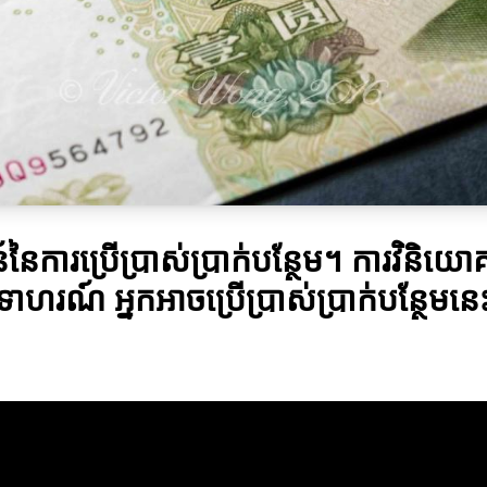
ៃការប្រើប្រាស់ប្រាក់បន្ថែម។ ការវិនិយោ
រណ៍ អ្នកអាចប្រើប្រាស់ប្រាក់បន្ថែមនេះ