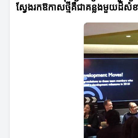
ស្វែងរកឱកាសថ្មីគឺជាគន្លងមួយដ៏សំខ