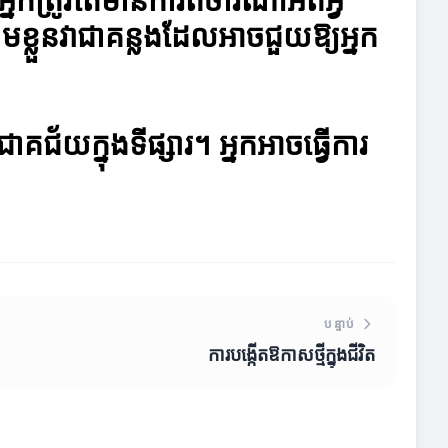
ៀមខ្លួនវាជាគន្លងដែលអាចជួយឱ្យអ្នក
ជោគជ័យក្នុងទីផ្សារ។ អ្នកអាចធ្វើការ
បន្ទាប់
ការបង្កើតឱកាសថ្មីក្នុងជីវិត