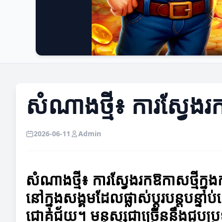
សំណាងថ្មី៖ ការស្វែងរកឱក
2026-06-11
Admin
សំណាងថ្មី៖ ការស្វែងរកឱកាសថ្មីក្នុងការ
នៅក្នុងសង្គមដែលផ្លាស់ប្តូរបន្តបន្ទាប់
ជោគជ័យ។ មនុស្សជាច្រើននឹងជួបប្រទៈ