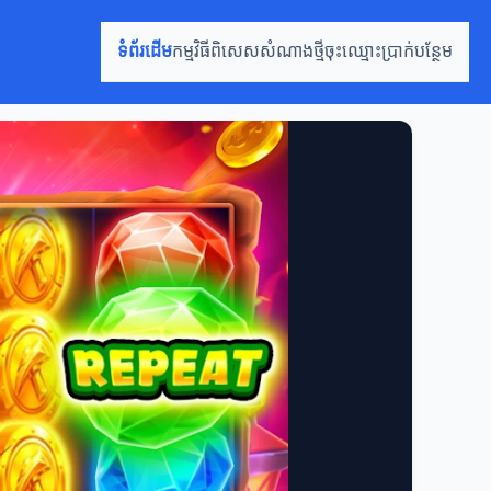
ទំព័រដើម
កម្មវិធីពិសេស
សំណាងថ្មី
ចុះឈ្មោះ
ប្រាក់បន្ថែម