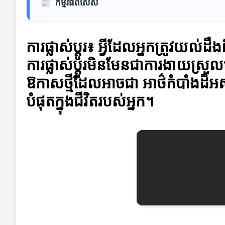
📰
កម្មវិធីពិសេស
ការផ្លាស់ប្តូរ៖ អ្វីដែលអ្នកត្រូវយល់ដឹងព
ការផ្លាស់ប្តូរមិនមែនជាការងាយស្រួលទ
ឱកាសថ្មីដែលអាចជា អាថ៌កំបាំងដ៏អស្ចារ
បំផុតក្នុងជីវិតរបស់អ្នក។