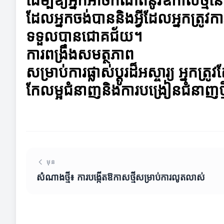
ដែលអ្នកចង់បាននិងអ្វីដែលអ្នកត្រូវ
ទទួលបានជោគជ័យ។
ការពង្រឹងសមត្ថភាព
សម្រាប់ការផ្លាស់ប្តូរដ៏អស្ចារ្យ អ្ន
កែលម្អជំនាញនិងការបង្រៀនជំនាញថ្ម
មុន
សំណាងថ្មី៖ ការបង្កើតឱកាសថ្មីសម្រាប់ការលូតលាស់