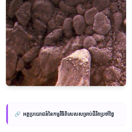
🔗
អត្ថប្រយោជន៍នៃកម្មវិធីពិសេសសម្រាប់ជីវិតប្រចាំថ្ងៃ