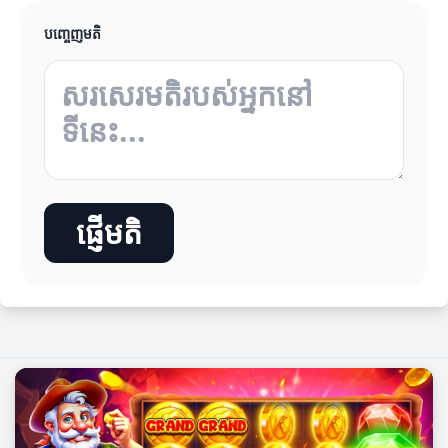
បញ្ចេញមតិ
ផ្ញើមតិ