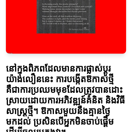
នៅក្នុងពិភពដែលមានការផ្លាស់ប្តូរ
យ៉ាងលឿននេះ ការបង្កើតឱកាសថ្មី
គឺជាការប្រឈមមុខដែលត្រូវបានដោះ
ស្រាយដោយការអភិវឌ្ឍន៍គំនិត និងវិធី
សាស្រ្តថ្មី។ ឱកាសមួយនឹងគ្មានថ្ងៃ
មកដល់ ប្រសិនបើអ្នកមិនចាប់ផ្តើម
ដើម្បីចូលរួមក្នុងវា។