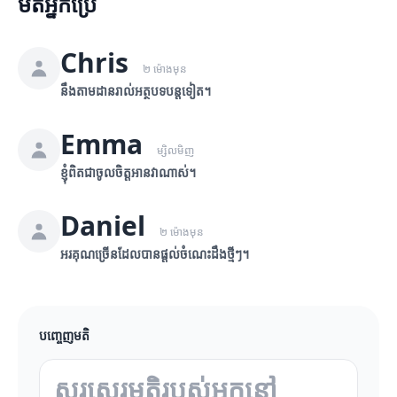
មតិអ្នកប្រើ
Chris
២ ម៉ោងមុន
នឹងតាមដានរាល់អត្ថបទបន្តទៀត។
Emma
ម្សិលមិញ
ខ្ញុំពិតជាចូលចិត្តអានវាណាស់។
Daniel
២ ម៉ោងមុន
អរគុណច្រើនដែលបានផ្តល់ចំណេះដឹងថ្មីៗ។
បញ្ចេញមតិ