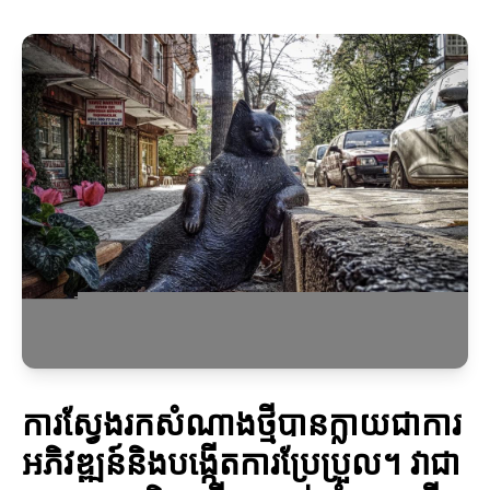
ការស្វែងរកសំណាងថ្មីបានក្លាយជាការ
អភិវឌ្ឍន៍និងបង្កើតការប្រែប្រួល។ វាជា