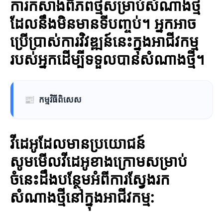
ការកសាងពិភពថ្មីសម្រាប់សំណាងថ្មី
ដែលនឹងមិនមានទីបញ្ចប់។ អ្នកអាច
ប្រើប្រាស់ការវិវឌ្ឍន៍នេះក្នុងអាជីវកម្ម
របស់អ្នកដើម្បីទទួលបានសំណាងថ្មី។
📰
កម្មវិធីពិសេស
វីដេអូដែលមានប្រយោជន៍
សូមមើលវីដេអូខាងក្រោមសម្រាប់
ចំនេះដឹងបន្ថែមអំពីការស្វែងរក
សំណាងថ្មីនៅក្នុងអាជីវកម្ម: