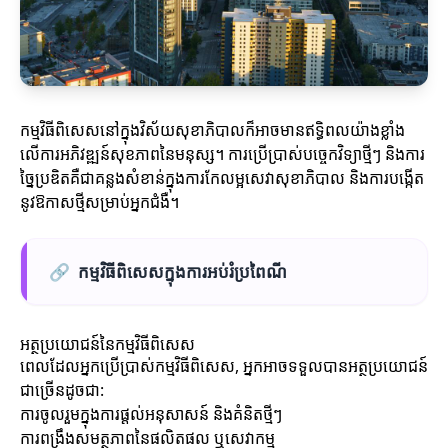
កម្មវិធីពិសេសនៅក្នុងវិស័យសុខាភិបាលក៏អាចមានឥទ្ធិពលយ៉ាងខ្លាំង
លើការអភិវឌ្ឍន៍សុខភាពនៃមនុស្ស។ ការប្រើប្រាស់បច្ចេកវិទ្យាថ្មីៗ និងការ
ច្នៃប្រឌិតគឺជាគន្លងសំខាន់ក្នុងការកែលម្អសេវាសុខាភិបាល និងការបង្កើត
នូវឱកាសថ្មីសម្រាប់អ្នកជំងឺ។
🔗
កម្មវិធីពិសេសក្នុងការអប់រំប្រពៃណី
អត្ថប្រយោជន៍នៃកម្មវិធីពិសេស
ពេលដែលអ្នកប្រើប្រាស់កម្មវិធីពិសេស, អ្នកអាចទទួលបានអត្ថប្រយោជន៍
ជាច្រើនដូចជា:
ការចូលរួមក្នុងការផ្តល់អនុសាសន៍ និងគំនិតថ្មីៗ
ការពង្រឹងសមត្ថភាពនៃផលិតផល ឬសេវាកម្ម