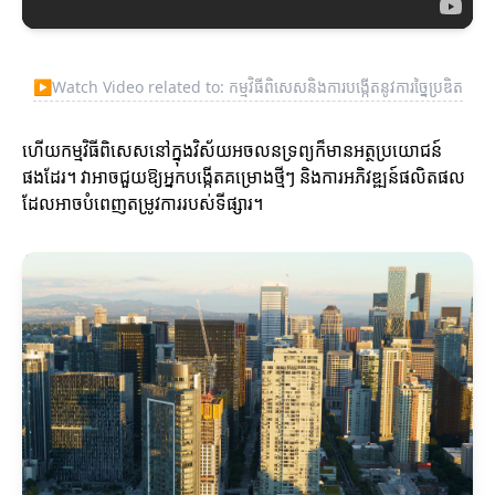
▶
Watch Video related to: កម្មវិធីពិសេសនិងការបង្កើតនូវការច្នៃប្រឌិត
ហើយកម្មវិធីពិសេសនៅក្នុងវិស័យអចលនទ្រព្យក៏មានអត្ថប្រយោជន៍
ផងដែរ។ វាអាចជួយឱ្យអ្នកបង្កើតគម្រោងថ្មីៗ និងការអភិវឌ្ឍន៍ផលិតផល
ដែលអាចបំពេញតម្រូវការរបស់ទីផ្សារ។