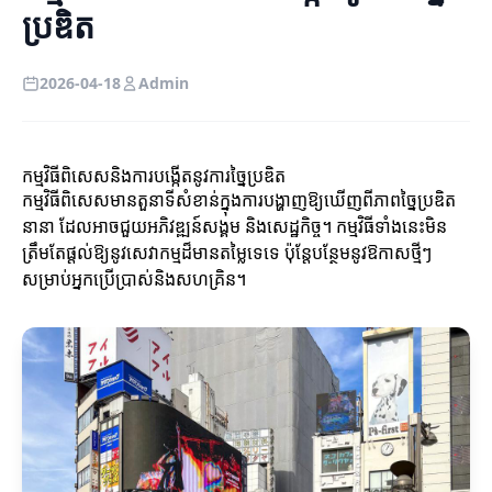
ប្រឌិត
2026-04-18
Admin
កម្មវិធីពិសេសនិងការបង្កើតនូវការច្នៃប្រឌិត
កម្មវិធីពិសេសមានតួនាទីសំខាន់ក្នុងការបង្ហាញឱ្យឃើញពីភាពច្នៃប្រឌិត
នានា ដែលអាចជួយអភិវឌ្ឍន៍សង្គម និងសេដ្ឋកិច្ច។ កម្មវិធីទាំងនេះមិន
ត្រឹមតែផ្តល់ឱ្យនូវសេវាកម្មដ៏មានតម្លៃទេទេ ប៉ុន្តែបន្ថែមនូវឱកាសថ្មីៗ
សម្រាប់អ្នកប្រើប្រាស់និងសហគ្រិន។