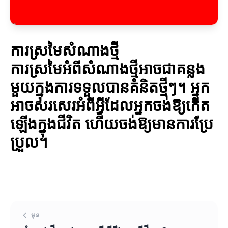
ការស្រមៃសំណាងថ្មី
ការស្រមៃអំពីសំណាងថ្មីអាចជាគន្លង
មួយក្នុងការទទួលបានគំនិតថ្មីៗ។ អ្នក
អាចសរសេរអំពីអ្វីដែលអ្នកចង់ឱ្យកើត
ឡើងក្នុងជីវិត ហើយចង់ឱ្យមានការប្រែ
ប្រួល។
មុន