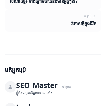
សំណាងថ្មី៖ ខាងក្រោមតើតើនឹងមានអ្វីថ្មីៗទេ?
បន្ទាប់
ឱកាសថ្មីក្នុងជីវិត
មតិអ្នកប្រើ
SEO_Master
៣ ថ្ងៃមុន
ខ្ញុំពិតជាចូលចិត្តអានវាណាស់។