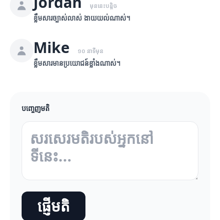
Jordan
មុននេះបន្តិច
ខ្លឹមសារច្បាស់លាស់ ងាយយល់ណាស់។
Mike
១០ នាទីមុន
ខ្លឹមសារមានប្រយោជន៍ខ្លាំងណាស់។
បញ្ចេញមតិ
ផ្ញើមតិ