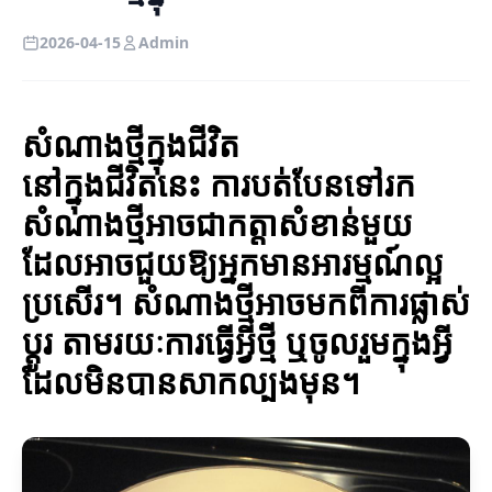
2026-04-15
Admin
សំណាងថ្មីក្នុងជីវិត
នៅក្នុងជីវិតនេះ ការបត់បែនទៅរក
សំណាងថ្មីអាចជាកត្តាសំខាន់មួយ
ដែលអាចជួយឱ្យអ្នកមានអារម្មណ៍ល្អ
ប្រសើរ។ សំណាងថ្មីអាចមកពីការផ្លាស់
ប្តូរ តាមរយៈការធ្វើអ្វីថ្មី ឬចូលរួមក្នុងអ្វី
ដែលមិនបានសាកល្បងមុន។