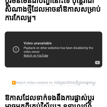
ប្តូរមិនមែនជាបញ្ហានោះទេ ប៉ុន្តែវាជា
សំណាងថ្មីដែលអាចនាំឱកាសសម្រាប់
ការកែលម្អ។
▶
Watch Video related to: ការស្វែងរកឱកាសថ្មីក្នុងការផ្លាស់ប្តូរ
ឱកាសដែលទាក់ទងនឹងការផ្លាស់ប្តូរ
អាចមកពីគ្រប់វិស័យ។ ឧទាហរណ៍