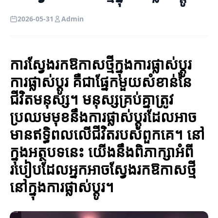
2026-05-31
Admin
ការស្វែងរកឱកាសថ្មីក្នុងការផ្លាស់ប្តូរ
ការផ្លាស់ប្តូរ គឺជាផ្នែកមួយសំខាន់នៃ
ជីវិតមនុស្ស។ មនុស្សគ្រប់គ្នាត្រូវ
ប្រឈមមុខនឹងការផ្លាស់ប្តូរដែលអាច
មានឥទ្ធិពលលើជីវិតរបស់ពួកគេ។ នៅ
ក្នុងអត្ថបទនេះ យើងនឹងពិភាក្សាអំពី
របៀបដែលអ្នកអាចស្វែងរកឱកាសថ្មី
នៅក្នុងការផ្លាស់ប្តូរ។