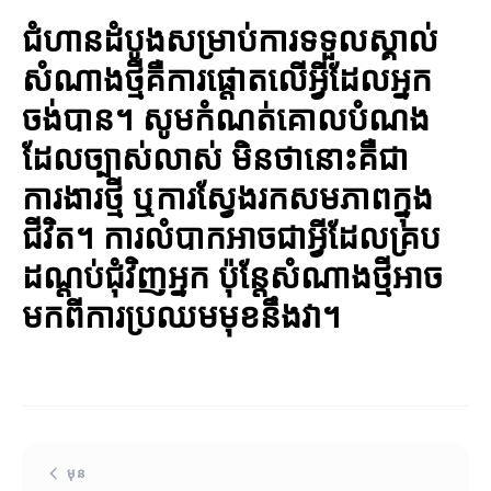
ជំហានដំបូងសម្រាប់ការទទួលស្គាល់
សំណាងថ្មីគឺការផ្តោតលើអ្វីដែលអ្នក
ចង់បាន។ សូមកំណត់គោលបំណង
ដែលច្បាស់លាស់ មិនថានោះគឺជា
ការងារថ្មី ឬការស្វែងរកសមភាពក្នុង
ជីវិត។ ការលំបាកអាចជាអ្វីដែលគ្រប
ដណ្ដប់ជុំវិញអ្នក ប៉ុន្តែសំណាងថ្មីអាច
មកពីការប្រឈមមុខនឹងវា។
មុន