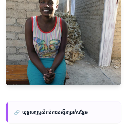
🔗
យុទ្ធសាស្ត្រសំរាប់ការបង្កើនប្រាក់បន្ថែម