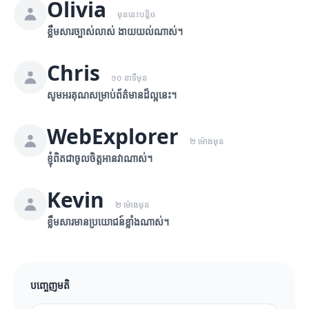
Olivia
មុននេះបន្តិច
ខ្លឹមសារច្បាស់លាស់ ងាយយល់ណាស់។
Chris
១០ នាទីមុន
សូមអរគុណសម្រាប់ព័ត៌មានដ៏ល្អនេះ។
WebExplorer
២ ម៉ោងមុន
ខ្ញុំពិតជាចូលចិត្តអានវាណាស់។
Kevin
២ ម៉ោងមុន
ខ្លឹមសារមានប្រយោជន៍ខ្លាំងណាស់។
បញ្ចេញមតិ