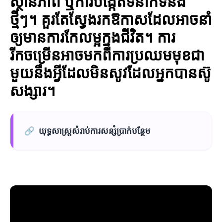
ស្ថានភាព ឬការបង្កើតទំនាក់ទំនង
ថ្មីៗ។ គួរតែស្វែងរកឱកាសដែលអាចនាំ
ឲ្យមានការកែលម្អក្នុងជីវិត។ ការ
រីកចម្រើនអាចមកពីការប្រឈមមុខជា
មួយនឹងអ្វីដែលមិនសូវដែលអ្នកបានស៊ូ
សង្សារ។
🔗
យុទ្ធសាស្ត្រសំរាប់ការសន្សំប្រាក់បន្ថែម