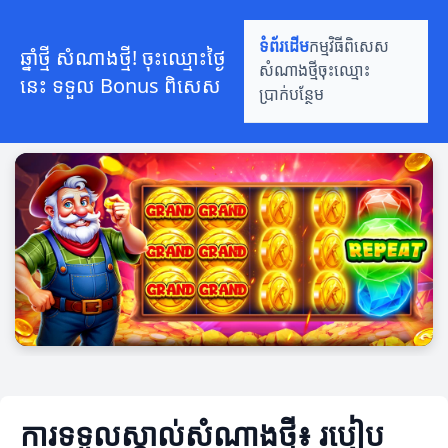
ទំព័រដើម
កម្មវិធីពិសេស
ឆ្នាំថ្មី សំណាងថ្មី! ចុះឈ្មោះថ្ងៃ
សំណាងថ្មី
ចុះឈ្មោះ
នេះ ទទួល Bonus ពិសេស
ប្រាក់បន្ថែម
ការទទួលស្គាល់សំណាងថ្មី៖ របៀប