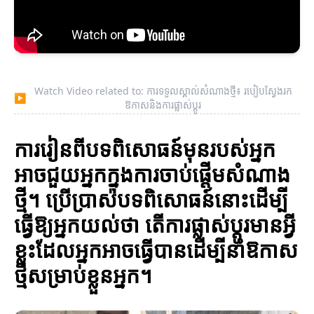
Watch Video related to: ការទទួលស្គាល់សំណាងថ្មី៖ របៀបស្វែងរក
▶
ឱកាសនិងការផ្លាស់ប្តូរ
ការរៀនពីបទពិសោធន៍មុនរបស់អ្នក
អាចជួយអ្នកក្នុងការចាប់ផ្តើមសំណាង
ថ្មី។ ប្រើប្រាស់បទពិសោធន៍នោះដើម្បី
ធ្វើឱ្យអ្នកយល់ថា តើការផ្លាស់ប្តូរមានអ្វី
ខ្លះដែលអ្នកអាចធ្វើបានដើម្បីនាំឱកាស
ថ្មីសម្រាប់ខ្លួនអ្នក។