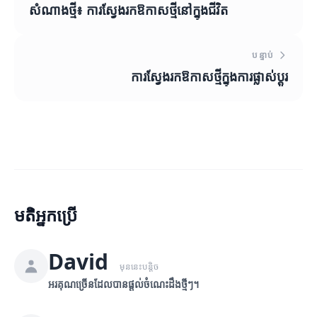
សំណាងថ្មី៖ ការស្វែងរកឱកាសថ្មីនៅក្នុងជីវិត
បន្ទាប់
ការស្វែងរកឱកាសថ្មីក្នុងការផ្លាស់ប្តូរ
មតិអ្នកប្រើ
David
មុននេះបន្តិច
អរគុណច្រើនដែលបានផ្តល់ចំណេះដឹងថ្មីៗ។