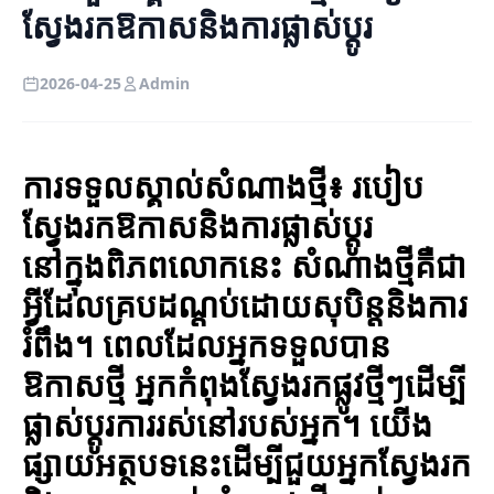
ស្វែងរកឱកាសនិងការផ្លាស់ប្តូរ
2026-04-25
Admin
ការទទួលស្គាល់សំណាងថ្មី៖ របៀប
ស្វែងរកឱកាសនិងការផ្លាស់ប្តូរ
នៅក្នុងពិភពលោកនេះ សំណាងថ្មីគឺជា
អ្វីដែលគ្របដណ្ដប់ដោយសុបិន្តនិងការ
រំពឹង។ ពេលដែលអ្នកទទួលបាន
ឱកាសថ្មី អ្នកកំពុងស្វែងរកផ្លូវថ្មីៗដើម្បី
ផ្លាស់ប្តូរការរស់នៅរបស់អ្នក។ យើង
ផ្សាយអត្ថបទនេះដើម្បីជួយអ្នកស្វែងរក