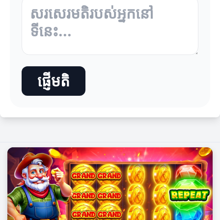
ផ្ញើមតិ