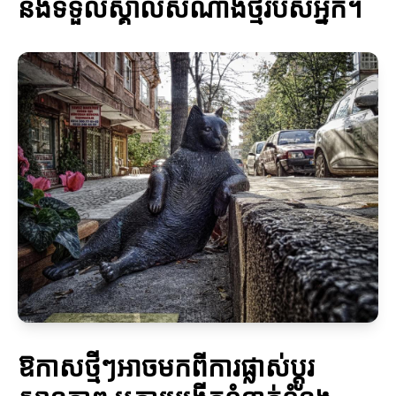
និងទទួលស្គាល់សំណាងថ្មីរបស់អ្នក។
ឱកាសថ្មីៗអាចមកពីការផ្លាស់ប្តូរ