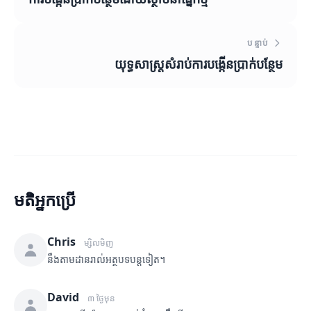
បន្ទាប់
យុទ្ធសាស្ត្រ​សំរាប់​ការបង្កើនប្រាក់បន្ថែម
មតិអ្នកប្រើ
Chris
ម្សិលមិញ
នឹងតាមដានរាល់អត្ថបទបន្តទៀត។
David
៣ ថ្ងៃមុន