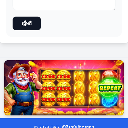
ផ្ញើមតិ
© 2023 OK2. សិទ្ធិគ្រប់យ៉ាងរក្សា។