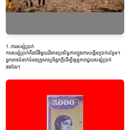
1. ការសន្សំប្រាក់
ការសន្សំប្រាក់គឺជាវិធីមួយដ៏មានប្រសិទ្ធភាពក្នុងការបង្កើនប្រាក់បន្ថែម។
អ្នកអាចទំនាក់ទំនងគ្រួសារឬមិត្តភក្តិដើម្បីឲ្យពួកគេជួយសន្សំប្រាក់
ផងដែរ។