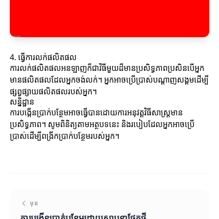
4. ធ្វើការលក់ផលិតផល
ការលក់ផលិតផលអនឡាញក៏ជាវិធីមួយដ៏មានប្រសិទ្ធភាពប្រសិនបើអ្នក
មានផលិតផលដែលអ្នកចង់លក់។ អ្នកអាចប្រើប្រាស់បណ្តាញសង្គមដើម្បី
ផ្សព្វផ្សាយផលិតផលរបស់អ្នក។
សន្និដ្ឋាន
ការបង្កើនប្រាក់បន្ថែមអាចធ្វើបានដោយការអនុវត្តវិធីសាស្ត្រមាន
ប្រសិទ្ធភាព។ សូមពិនិត្យតាមអត្ថបទនេះ និងរបៀបដែលអ្នកអាចប្រើ
ប្រាស់ដើម្បីពង្រីកប្រាក់បន្ថែមរបស់អ្នក។
មុន
ការបង្កើនប្រាក់បន្ថែមដោយស្ថាបនាផ្នែកថ្មី