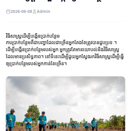
2026-06-08
Admin
វិធីសាស្ត្រ​ដើម្បី​បង្កើនប្រាក់បន្ថែម
ការប្រាក់បន្ថែមគឺជាបញ្ហាដែលជាច្រើនអ្នកតែងតែត្រូវបានជួបប្រទៈ។
ដើម្បីបង្កើនប្រាក់បន្ថែមរបស់អ្នក អ្នកត្រូវតែមានយោបល់និងវិធីសាស្ត្រ
ដែលមានប្រសិទ្ធភាព។ នៅទីនេះដើម្បីជួយអ្នកស្វែងរកវិធីសាស្ត្រដើម្បីធ្វើ
ឲ្យប្រាក់បន្ថែមរបស់អ្នកកាន់តែច្រើន។