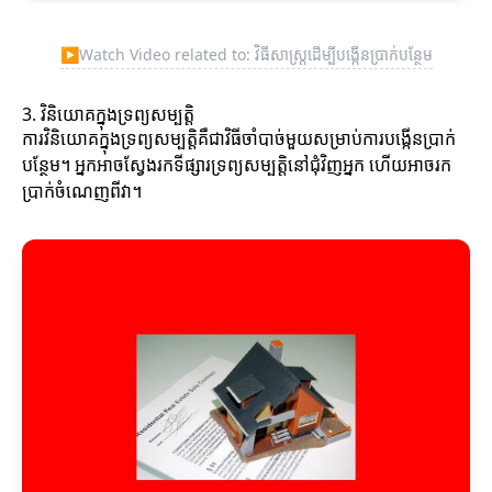
▶
Watch Video related to: វិធីសាស្ត្រ​ដើម្បី​បង្កើនប្រាក់បន្ថែម
3. វិនិយោគក្នុងទ្រព្យសម្បត្តិ
ការវិនិយោគក្នុងទ្រព្យសម្បត្តិគឺជាវិធីចាំបាច់មួយសម្រាប់ការបង្កើនប្រាក់
បន្ថែម។ អ្នកអាចស្វែងរកទីផ្សារទ្រព្យសម្បត្តិនៅជុំវិញអ្នក ហើយអាចរក
ប្រាក់ចំណេញពីវា។