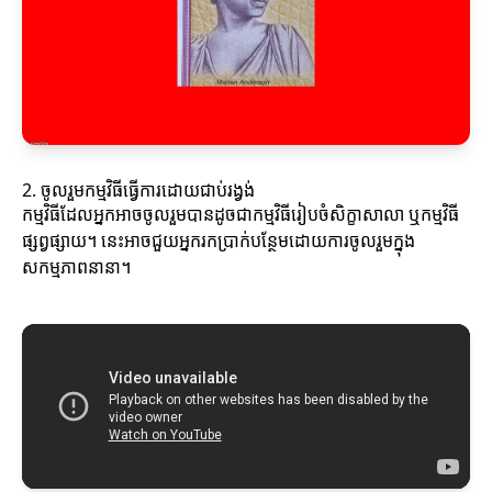
2. ចូលរួមកម្មវិធីធ្វើការ​ដោយជាប់រង្វង់
កម្មវិធីដែលអ្នកអាចចូលរួមបានដូចជាកម្មវិធីរៀបចំសិក្ខាសាលា ឬកម្មវិធី
ផ្សព្វផ្សាយ។ នេះអាចជួយអ្នករកប្រាក់បន្ថែមដោយការចូលរួមក្នុង
សកម្មភាពនានា។