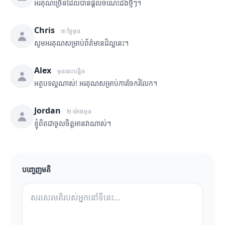
អរគុណច្រើនដែលបានផ្តល់ចំណេះដឹងថ្មីៗ។
Chris
៣ ថ្ងៃមុន
សូមអរគុណសម្រាប់ព័ត៌មានដ៏ល្អនេះ។
Alex
មុននេះបន្តិច
អត្ថបទល្អណាស់! អរគុណសម្រាប់ការចែករំលែក។
Jordan
២ ម៉ោងមុន
ខ្ញុំពិតជាចូលចិត្តអានវាណាស់។
បញ្ចេញមតិ