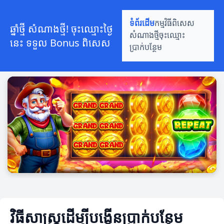
ទំព័រដើម
កម្មវិធីពិសេស
ឆ្នាំថ្មី សំណាងថ្មី! ចុះឈ្មោះថ្ងៃ
សំណាងថ្មី
ចុះឈ្មោះ
នេះ ទទួល Bonus ពិសេស
ប្រាក់បន្ថែម
វិធីសាស្ត្រ​ដើម្បី​បង្កើនប្រាក់បន្ថែម