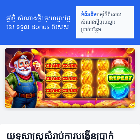
ទំព័រដើម
កម្មវិធីពិសេស
ឆ្នាំថ្មី សំណាងថ្មី! ចុះឈ្មោះថ្ងៃ
សំណាងថ្មី
ចុះឈ្មោះ
នេះ ទទួល Bonus ពិសេស
ប្រាក់បន្ថែម
យុទ្ធសាស្ត្រ​សំរាប់​ការបង្កើនប្រាក់