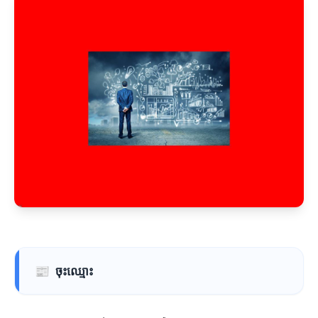
📰
ចុះឈ្មោះ