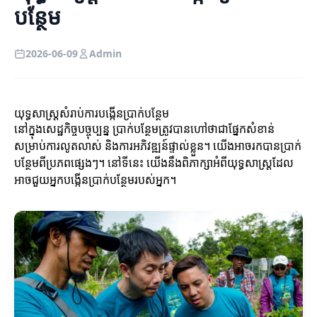
បន្ថែម
2026-06-09
Admin
យុទ្ធសាស្ត្រ​សំរាប់​ការបង្កើនប្រាក់បន្ថែម
នៅក្នុងសេដ្ឋកិច្ចបច្ចុប្បន្ន ប្រាក់បន្ថែមត្រូវបានហៅថាជាផ្នែកសំខាន់
សម្រាប់ការលូតលាស់ និងការអភិវឌ្ឍន៍ផ្ទាល់ខ្លួន។ យើងអាចរកបានប្រាក់
បន្ថែមពីប្រភពផ្សេងៗ។ នៅទីនេះ យើងនឹងពិភាក្សាអំពីយុទ្ធសាស្ត្រដែល
អាចជួយអ្នកបង្កើនប្រាក់បន្ថែមរបស់អ្នក។