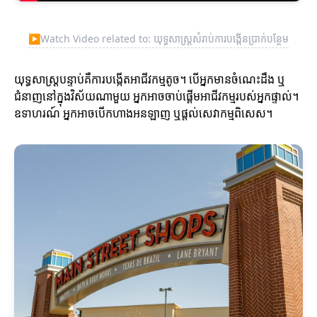
▶
Watch Video related to: យុទ្ធសាស្ត្រ​សំរាប់​ការបង្កើនប្រាក់បន្ថែម
យុទ្ធសាស្ត្របន្ទាប់គឺការបង្កើតអាជីវកម្មតូច។ បើអ្នកមានចំណេះដឹង ឬ
ជំនាញនៅក្នុងវិស័យណាមួយ អ្នកអាចចាប់ផ្តើមអាជីវកម្មរបស់អ្នកផ្ទាល់។
ឧទាហរណ៍ អ្នកអាចបើកហាងអនឡាញ ឬផ្តល់សេវាកម្មពិសេស។