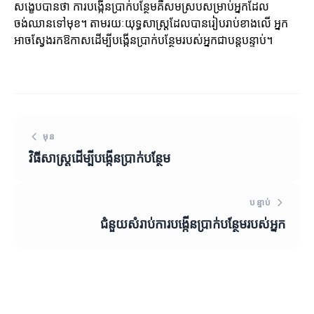
សង្ខេបបានថា ការបង្កើនប្រាក់បន្ថែមគឺសមស្របសម្រាប់អ្នកដែល
ចង់ឈានទៅមុខ។ តាមរយៈយុទ្ធសាស្ត្រដែលបានរៀបរាប់ខាងលើ អ្នក
អាចស្វែងរកឱកាសដើម្បីបង្កើនប្រាក់បន្ថែមរបស់អ្នកជាបន្តបន្ទាប់។
មុន
វិធីសាស្ត្រ​ដើម្បី​បង្កើនប្រាក់បន្ថែម
បន្ទាប់
ជំនួយសំរាប់ការបង្កើនប្រាក់បន្ថែមរបស់អ្នក