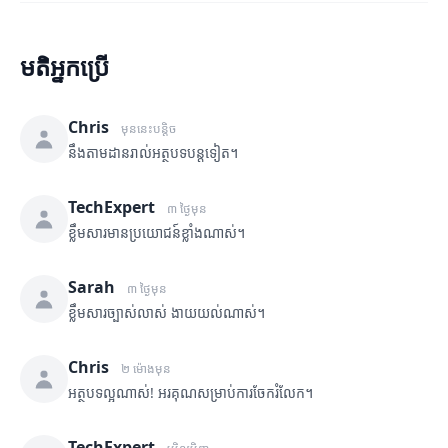
មតិអ្នកប្រើ
Chris
មុននេះបន្តិច
នឹងតាមដានរាល់អត្ថបទបន្តទៀត។
TechExpert
៣ ថ្ងៃមុន
ខ្លឹមសារមានប្រយោជន៍ខ្លាំងណាស់។
Sarah
៣ ថ្ងៃមុន
ខ្លឹមសារច្បាស់លាស់ ងាយយល់ណាស់។
Chris
២ ម៉ោងមុន
អត្ថបទល្អណាស់! អរគុណសម្រាប់ការចែករំលែក។
TechExpert