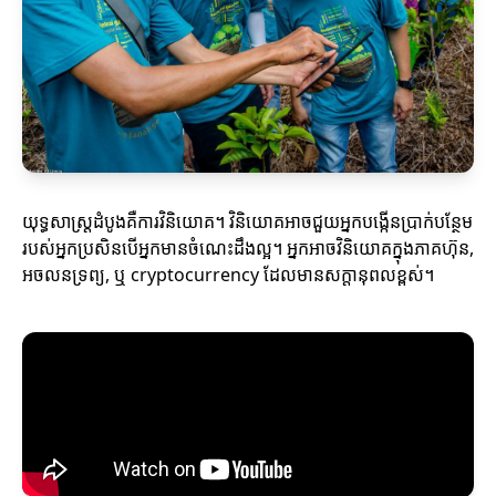
យុទ្ធសាស្ត្រ​ដំបូងគឺការវិនិយោគ។ វិនិយោគអាចជួយអ្នកបង្កើនប្រាក់បន្ថែម
របស់អ្នកប្រសិនបើអ្នកមានចំណេះដឹងល្អ។ អ្នកអាចវិនិយោគក្នុងភាគហ៊ុន,
អចលនទ្រព្យ, ឬ cryptocurrency ដែលមានសក្តានុពលខ្ពស់។