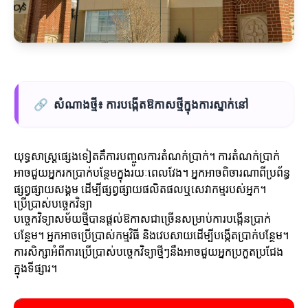
🔗
សំណាងថ្មី៖ ការបង្កើតឱកាសថ្មីក្នុងការស្នាក់នៅ
យុទ្ធសាស្ត្រផ្សេងទៀតគឺការបញ្ចូលការតំណក់ប្រាក់។ ការតំណក់ប្រាក់
អាចជួយអ្នករកប្រាក់បន្ថែមក្នុងរយៈពេលវែង។ អ្នកអាចពិចារណាពីប្រព័ន្ធ
ផ្សព្វផ្សាយសង្គម ដើម្បីផ្សព្វផ្សាយផលិតផលឬសេវាកម្មរបស់អ្នក។
ប្រើប្រាស់បច្ចេកវិទ្យា
បច្ចេកវិទ្យាសម័យថ្មីបានផ្តល់ឱកាសជាច្រើនសម្រាប់ការបង្កើនប្រាក់
បន្ថែម។ អ្នកអាចប្រើប្រាស់កម្មវិធី និងវេបសាយដើម្បីបង្កើតប្រាក់បន្ថែម។
ការសិក្សាអំពីការប្រើប្រាស់បច្ចេកវិទ្យាថ្មីៗនឹងអាចជួយអ្នកប្រកួតប្រជែង
ក្នុងទីផ្សារ។