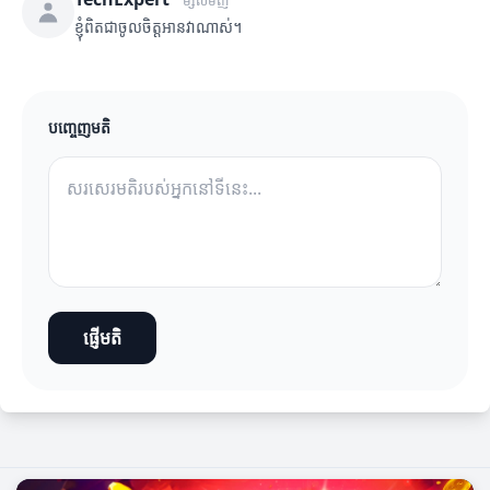
ម្សិលមិញ
ខ្ញុំពិតជាចូលចិត្តអានវាណាស់។
បញ្ចេញមតិ
ផ្ញើមតិ