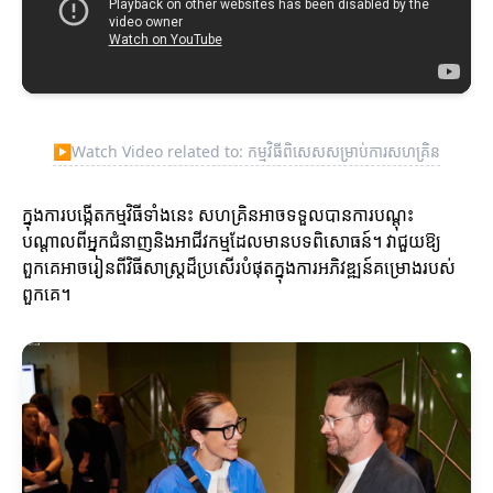
▶
Watch Video related to: កម្មវិធីពិសេសសម្រាប់ការសហគ្រិន
ក្នុងការបង្កើតកម្មវិធីទាំងនេះ សហគ្រិនអាចទទួលបានការបណ្តុះ
បណ្តាលពីអ្នកជំនាញនិងអាជីវកម្មដែលមានបទពិសោធន៍។ វាជួយឱ្យ
ពួកគេអាចរៀនពីវិធីសាស្ត្រដ៏ប្រសើរបំផុតក្នុងការអភិវឌ្ឍន៍គម្រោងរបស់
ពួកគេ។