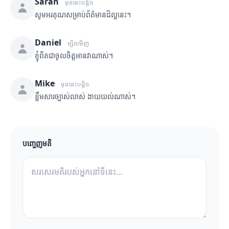
Sarah
មុននេះបន្តិច
សូមអរគុណសម្រាប់ព័ត៌មានដ៏ល្អនេះ។
Daniel
ម្សិលមិញ
ខ្ញុំពិតជាចូលចិត្តអានវាណាស់។
Mike
មុននេះបន្តិច
ខ្លឹមសារច្បាស់លាស់ ងាយយល់ណាស់។
បញ្ចេញមតិ