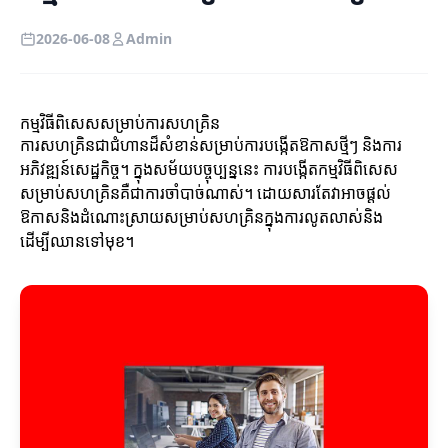
2026-06-08
Admin
កម្មវិធីពិសេសសម្រាប់ការសហគ្រិន
ការសហគ្រិនជាជំហានដ៏សំខាន់សម្រាប់ការបង្កើតឱកាសថ្មីៗ និងការ
អភិវឌ្ឍន៍សេដ្ឋកិច្ច។ ក្នុងសម័យបច្ចុប្បន្ននេះ ការបង្កើតកម្មវិធីពិសេស
សម្រាប់សហគ្រិនគឺជាការចាំបាច់ណាស់។ ដោយសារតែវាអាចផ្តល់
ឱកាសនិងដំណោះស្រាយសម្រាប់សហគ្រិនក្នុងការលូតលាស់និង
ដើម្បីឈានទៅមុខ។