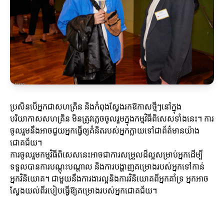
ប្រសិនបើអ្នកជាសហគ្រិន និងកំពុងស្វែងរកឱកាសថ្មីៗនៅក្នុង
បរិយាកាសសហគ្រិន មិនត្រូវភ្លេចចូលរួមក្នុងកម្មវិធីពិសេសទាំងនេះ។ ការ
ចូលរួមនឹងអាចជួយអ្នកធ្វើឲ្យគំនិតរបស់អ្នកក្លាយទៅជាព័ត៌មានយ៉ាង
ជោគជ័យ។
ការចូលរួមកម្មវិធីពិសេសនេះអាចជាការសម្រួលដ៏ល្អសម្រាប់អ្នកដើម្បី
ទទួលបានការបណ្តុះបណ្តាល និងការបង្ហាញគម្រោងរបស់អ្នកទៅកាន់
អ្នកវិនិយោគ។ ជាមួយនឹងការងារល្អនិងការវិនិយោគពីអ្នកគាំទ្រ អ្នកអាច
ស្វែងយល់ពីរបៀបធ្វើឱ្យគម្រោងរបស់អ្នកជោគជ័យ។