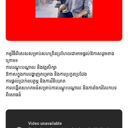
កម្មវិធីពិសេសសម្រាប់សហគ្រិនប្រហែលជាអាចផ្តល់ឱកាសដូចខាង
ក្រោម៖
ការបណ្តុះបណ្តាល និងវគ្គសិក្សា
ឱកាសក្នុងការបង្ហាញគម្រោង និងការប្រកួតប្រជែង
ការផ្តល់ប្រាក់ឧបត្ថម្ភ និងការវិនិយោគ
ការបង្កើតសហគមន៍សម្រាប់ការបណ្ដុះបណ្ដាល និងការចែករំលែកបទ
ពិសោធន៍