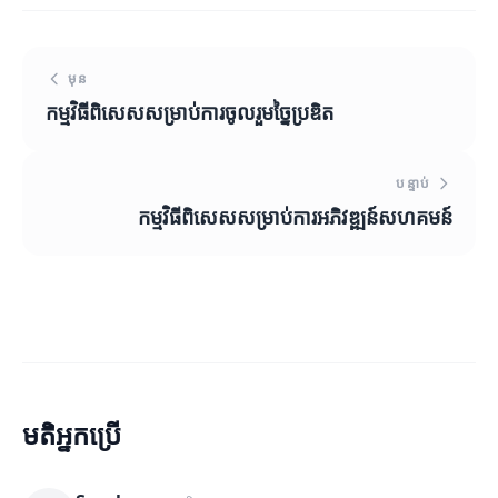
មុន
កម្មវិធីពិសេសសម្រាប់ការចូលរួមច្នៃប្រឌិត
បន្ទាប់
កម្មវិធីពិសេសសម្រាប់ការអភិវឌ្ឍន៍សហគមន៍
មតិអ្នកប្រើ