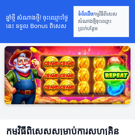
ទំព័រដើម
កម្មវិធីពិសេស
ឆ្នាំថ្មី សំណាងថ្មី! ចុះឈ្មោះថ្ងៃ
សំណាងថ្មី
ចុះឈ្មោះ
នេះ ទទួល Bonus ពិសេស
ប្រាក់បន្ថែម
កម្មវិធីពិសេសសម្រាប់ការសហគ្រិន