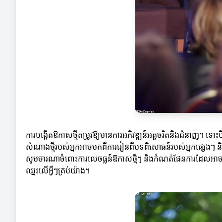
ការបង្កើតឱកាសថ្មីតម្រូវឱ្យមានការអភិវឌ្ឍន៍អត្តចរិតនិងជំនាញ។ ទោះ
សំណាងថ្មីរបស់អ្នកអាចមកពីការរៀនពីបទពិសោធន៍របស់អ្នកផ្សេងៗ ន
សូមចារណាចំពោះការលេចធ្លន៍ឱកាសថ្មីៗ និងកំណត់ផែនការដែលអាចជួយអ
ឈ្នះលើអ្វីៗគ្រប់យ៉ាង។