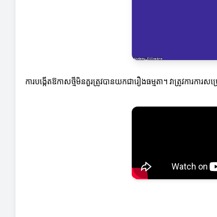
ការបង្កើតឱកាសថ្មីមិនគួរត្រូវបានយកជារឿងធម្មតា។ វាត្រូវការការសម្រេចចិត្ត