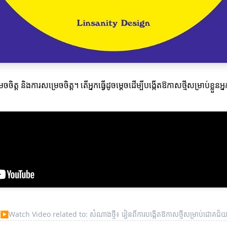
 និងការសម្រេចចិត្ត។ តើអ្នកធ្វើដូចម្តេចដើម្បីបង្កើតឱកាសថ្មីសម្រាប់ខ្លួនអ្នក? អ្ន
▶
Watch Video related to: សំណាងថ្មី៖ រៀនពីការបង្កើតឱកាសថ្មីសម្រាប់ជោគជ័