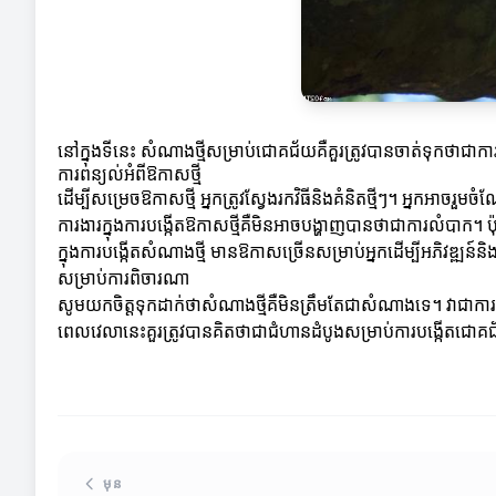
នៅក្នុងទីនេះ សំណាងថ្មីសម្រាប់ជោគជ័យគឺគួរត្រូវបានចាត់ទុកថាជាកា
ការពន្យល់អំពីឱកាសថ្មី
ដើម្បីសម្រេចឱកាសថ្មី អ្នកត្រូវស្វែងរកវិធីនិងគំនិតថ្មីៗ។ អ្នកអាច
ការងារក្នុងការបង្កើតឱកាសថ្មីគឺមិនអាចបង្ហាញបានថាជាការលំបាក។ ប៉ុន្
ក្នុងការបង្កើតសំណាងថ្មី មានឱកាសច្រើនសម្រាប់អ្នកដើម្បីអភិវឌ្ឍ
សម្រាប់ការពិចារណា
សូមយកចិត្តទុកដាក់ថាសំណាងថ្មីគឺមិនត្រឹមតែជាសំណាងទេ។ វាជាក
ពេលវេលានេះគួរត្រូវបានគិតថាជាជំហានដំបូងសម្រាប់ការបង្កើតជោគ
មុន