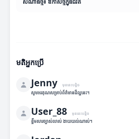
សំណាងថ្មី៖ ឱកាសថ្មីក្នុងជីវិត
មតិអ្នកប្រើ
Jenny
មុននេះបន្តិច
សូមអរគុណសម្រាប់ព័ត៌មានដ៏ល្អនេះ។
User_88
មុននេះបន្តិច
ខ្លឹមសារច្បាស់លាស់ ងាយយល់ណាស់។