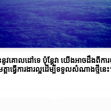
ននូវគោលដៅទេ ប៉ុន្តែវា យើងអាចដឹងពីក
េត្តាធ្វើការងារល្អដើម្បីទទួលសំណាងថ្មីនេ