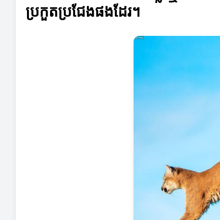
ប្រកួតប្រជែងផងដែរ។