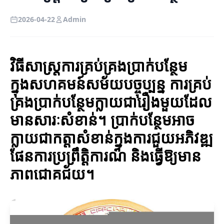
2026-04-22
Admin
វិធីសាស្ត្រការគ្រប់គ្រងប្រាក់បន្ថែម
ក្នុងសហគមន៍សម័យបច្ចុប្បន្ន ការគ្រប់
គ្រងប្រាក់បន្ថែមក្លាយជារឿងមួយដែល
មានសារៈសំខាន់។ ប្រាក់បន្ថែមអាច
ក្លាយជាកត្តាសំខាន់ក្នុងការជួយអភិវឌ្ឍ
ផែនការប្រព្រឹត្តិការណ៍ និងធ្វើឱ្យមាន
ភាពជោគជ័យ។