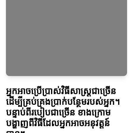
អ្នកអាចប្រើប្រាស់វិធីសាស្ត្រជាច្រើន
ដើម្បីគ្រប់គ្រងប្រាក់បន្ថែមរបស់អ្នក។
បន្ទាប់ពីរបៀបជាច្រើន ខាងក្រោម
បង្ហាញពីវិធីដែលអ្នកអាចអនុវត្តន៍