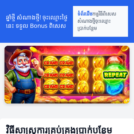
ទំព័រដើម
កម្មវិធីពិសេស
ឆ្នាំថ្មី សំណាងថ្មី! ចុះឈ្មោះថ្ងៃ
សំណាងថ្មី
ចុះឈ្មោះ
នេះ ទទួល Bonus ពិសេស
ប្រាក់បន្ថែម
វិធីសាស្ត្រការគ្រប់គ្រងប្រាក់បន្ថែម