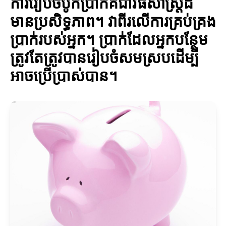
ការរៀបចំបូកប្រាក់គឺជាវិធីសាស្ត្រដ៏
មានប្រសិទ្ធភាព។ វាពីរលើការគ្រប់គ្រង
ប្រាក់របស់អ្នក។ ប្រាក់ដែលអ្នកបន្ថែម
ត្រូវតែត្រូវបានរៀបចំសមស្របដើម្បី
អាចប្រើប្រាស់បាន។