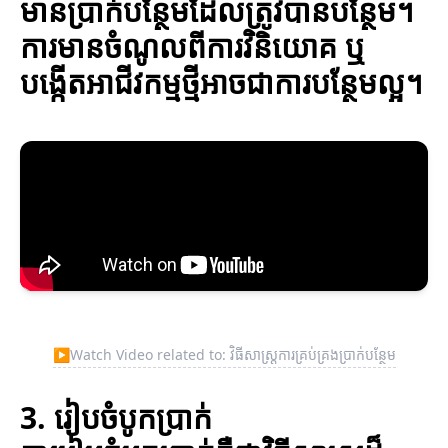
មានប្រាក់បន្ថែមដែលត្រូវបានបន្ថែម។
ការមានចំណូលពីការវិនិយោគ ឬ
បង្កើតអាជីវកម្មថ្មីអាចជាការបន្ថែមល្អ។
▶
Watch Video related to: វិធីសាស្ត្រការគ្រប់គ្រងប្រាក់បន្ថែម
3. រៀបចំបូកប្រាក់