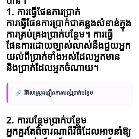
បាន។
1. ការធ្វើផែនការប្រាក់
ការធ្វើផែនការប្រាក់ជាគន្លងសំខាន់ក្នុង
ការគ្រប់គ្រងប្រាក់បន្ថែម។ ការធ្វើ
ផែនការដោយច្បាស់លាស់នឹងជួយអ្នក
យល់ពីប្រាក់ទាំងអស់ដែលអ្នកមាន
និងប្រាក់ដែលអ្នកចំណាយ។
🔗
វិធីសាស្ត្រពន្លឿនការសន្សំប្រាក់បន្ថែម
2. ការបន្ថែមប្រាក់បន្ថែម
អ្នកគួរតែពិចារណាពីវិធីដែលអាចនាំឱ្យ