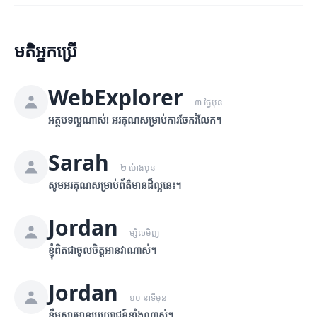
មតិអ្នកប្រើ
WebExplorer
៣ ថ្ងៃមុន
អត្ថបទល្អណាស់! អរគុណសម្រាប់ការចែករំលែក។
Sarah
២ ម៉ោងមុន
សូមអរគុណសម្រាប់ព័ត៌មានដ៏ល្អនេះ។
Jordan
ម្សិលមិញ
ខ្ញុំពិតជាចូលចិត្តអានវាណាស់។
Jordan
១០ នាទីមុន
ខ្លឹមសារមានប្រយោជន៍ខ្លាំងណាស់។