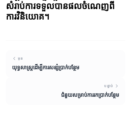
សំរាប់ការទទួលបានផលចំណេញពី
ការវិនិយោគ។
មុន
យុទ្ធសាស្ត្រដើម្បីការសន្សំប្រាក់បន្ថែម
បន្ទាប់
ជំនួយសម្រាប់ការរកប្រាក់បន្ថែម