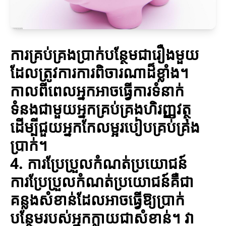
ការគ្រប់គ្រងប្រាក់បន្ថែមជារឿងមួយ
ដែលត្រូវការការពិចារណាដ៏ខ្លាំង។
កាលពីពេលអ្នកអាចធ្វើការទំនាក់
ទំនងជាមួយអ្នកគ្រប់គ្រងហិរញ្ញវត្ថុ
ដើម្បីជួយអ្នកកែលម្អរបៀបគ្រប់គ្រង
ប្រាក់។
4. ការប្រែប្រួលកំណត់ប្រយោជន៍
ការប្រែប្រួលកំណត់ប្រយោជន៍គឺជា
គន្លងសំខាន់ដែលអាចធ្វើឱ្យប្រាក់
បន្ថែមរបស់អ្នកក្លាយជាសំខាន់។ វា