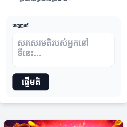
បញ្ចេញមតិ
ផ្ញើមតិ