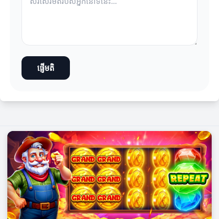
ផ្ញើមតិ