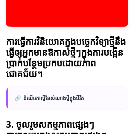
ការធ្វើការវិនិយោគក្នុងបច្ចេកវិទ្យាថ្មីនឹង
ធ្វើឲ្យអ្នកមានឱកាសថ្មីៗក្នុងការបង្កើន
ប្រាក់បន្ថែមប្រកបដោយភាព
ជោគជ័យ។
🔗
ដំណើរការថ្មីនៃសំណាងថ្មីក្នុងជីវិត
3. ចូលរួមសកម្មភាពផ្សេងៗ