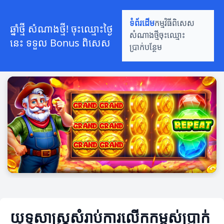
ទំព័រដើម
កម្មវិធីពិសេស
ឆ្នាំថ្មី សំណាងថ្មី! ចុះឈ្មោះថ្ងៃ
សំណាងថ្មី
ចុះឈ្មោះ
នេះ ទទួល Bonus ពិសេស
ប្រាក់បន្ថែម
យុទ្ធសាស្ត្រសំរាប់ការលើកកម្ពស់ប្រាក់