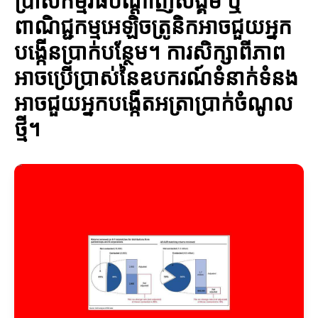
ប្រាស់កម្មវិធីបណ្ដាញសង្គម ឬ
ពាណិជ្ជកម្មអេឡិចត្រូនិកអាចជួយអ្នក
បង្កើនប្រាក់បន្ថែម។ ការសិក្សាពីភាព
អាចប្រើប្រាស់នៃឧបករណ៍ទំនាក់ទំនង
អាចជួយអ្នកបង្កើតអត្រាប្រាក់ចំណូល
ថ្មី។