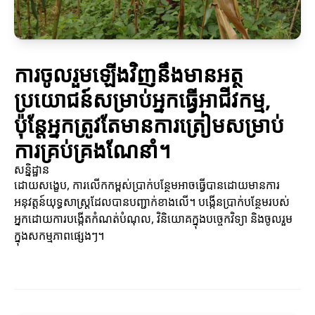
ការចូលរួមឡើងវិញនឹងមានអត្ថ
ប្រយោជន៍សម្រាប់អ្នកធ្វើអាជីវកម្ម,
ប៉ុន្តែអ្នកត្រូវតែមានការត្រៀមសម្រាប់
ការគ្រប់គ្រងណែនាំ។
សន្និដ្ឋាន
ដោយសង្ខេប, ការលើកកម្ពស់ប្រាក់បន្ថែមអាចធ្វើបានដោយមានការ
អនុវត្តន៍យុទ្ធសាស្ត្រដែលបានបញ្ជាក់ខាងលើ។ បង្កើនប្រាក់បន្ថែមរបស់
អ្នកដោយការបង្កើតកំណត់បំណុល, វិនិយោគក្នុងបច្ចេកវិទ្យា និងចូលរួម
ក្នុងសកម្មភាពផ្សេងៗ។