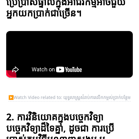
ប្រើប្រាស់ផ្ទាល់ក្នុងអាជីវកម្មអាចជួយ
អ្នកយកប្រាក់ជាច្រើន។
▶
Watch Video related to: យុទ្ធសាស្ត្រសំរាប់ការលើកកម្ពស់ប្រាក់បន្ថែម
2. ការវិនិយោគក្នុងបច្ចេកវិទ្យា
បច្ចេកវិទ្យាដ៏ទៃគ្នា, ដូចជា ការប្រើ