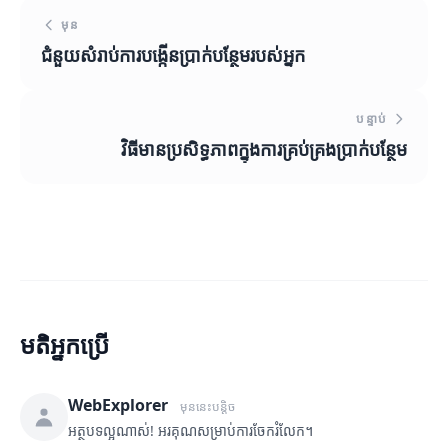
មុន
ជំនួយសំរាប់ការបង្កើនប្រាក់បន្ថែមរបស់អ្នក
បន្ទាប់
វិធីមានប្រសិទ្ធភាពក្នុងការគ្រប់គ្រងប្រាក់បន្ថែម
មតិអ្នកប្រើ
WebExplorer
មុននេះបន្តិច
អត្ថបទល្អណាស់! អរគុណសម្រាប់ការចែករំលែក។