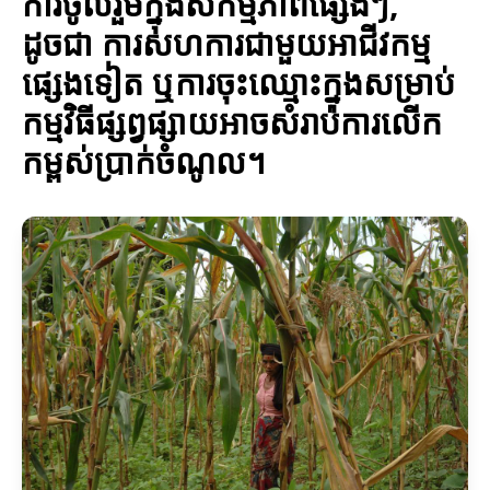
ការចូលរួមក្នុងសកម្មភាពផ្សេងៗ,
ដូចជា ការសហការជាមួយអាជីវកម្ម
ផ្សេងទៀត ឬការចុះឈ្មោះក្នុងសម្រាប់
កម្មវិធីផ្សព្វផ្សាយអាចសំរាប់ការលើក
កម្ពស់ប្រាក់ចំណូល។