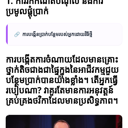
1. ការរកកំណត់បំណុល និងការ
ប្រមូលផ្តុំប្រាក់
🔗
ការបង្កើនប្រាក់បន្ថែមរបស់អ្នកដោយវិធីថ្មី
ការបង្កើតការចំណាយដែលមានគ្រោះ
ថ្នាក់តិចជាងជាផ្ទៃក្នុងនៃអាជីវកម្មជួយ
បន្ថែមប្រាក់បានយ៉ាងខ្លាំង។ តើអ្នកធ្វើ
របៀបណា? វាគួរតែមានការអនុវត្តន៍
គ្រប់គ្រងថវិកាដែលមានប្រសិទ្ធភាព។