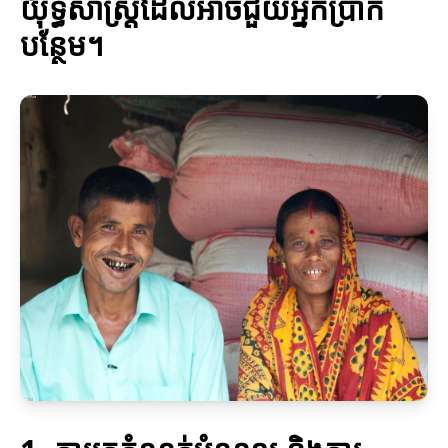
យុទ្ធសាស្ត្រដែលអាចជួយអ្នកប្រាក់
បន្ថែម។