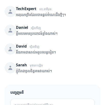
TechExpert
១០ នាទីមុន
អរគុណច្រើនដែលបានផ្តល់ចំណេះដឹងថ្មីៗ។
Daniel
ម្សិលមិញ
ខ្លឹមសារមានប្រយោជន៍ខ្លាំងណាស់។
David
ម្សិលមិញ
នឹងតាមដានរាល់អត្ថបទបន្តទៀត។
Sarah
មុននេះបន្តិច
ខ្ញុំពិតជាចូលចិត្តអានវាណាស់។
បញ្ចេញមតិ