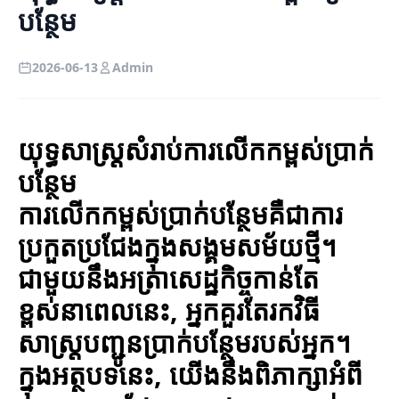
បន្ថែម
2026-06-13
Admin
យុទ្ធសាស្ត្រសំរាប់ការលើកកម្ពស់ប្រាក់
បន្ថែម
ការលើកកម្ពស់ប្រាក់បន្ថែមគឺជាការ
ប្រកួតប្រជែងក្នុងសង្គមសម័យថ្មី។
ជាមួយនឹងអត្រាសេដ្ឋកិច្ចកាន់តែ
ខ្ពស់នាពេលនេះ, អ្នកគួរតែរកវិធី
សាស្ត្របញ្ជូនប្រាក់បន្ថែមរបស់អ្នក។
ក្នុងអត្ថបទនេះ, យើងនឹងពិភាក្សាអំពី