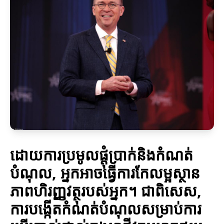
ដោយការប្រមូលផ្តុំប្រាក់និងកំណត់
បំណុល, អ្នកអាចធ្វើការកែលម្អស្ថាន
ភាពហិរញ្ញវត្ថុរបស់អ្នក។ ជាពិសេស,
ការបង្កើតកំណត់បំណុលសម្រាប់ការ